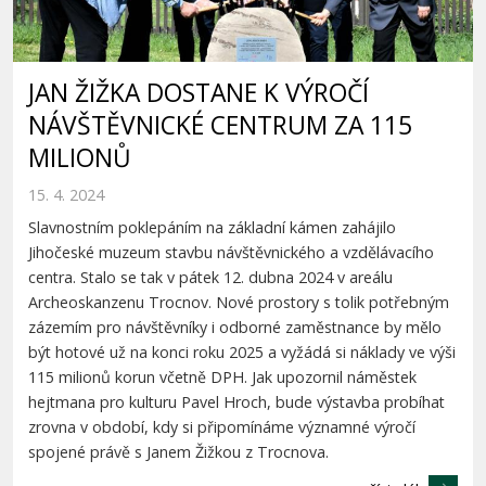
JAN ŽIŽKA DOSTANE K VÝROČÍ
NÁVŠTĚVNICKÉ CENTRUM ZA 115
MILIONŮ
15. 4. 2024
Slavnostním poklepáním na základní kámen zahájilo
Jihočeské muzeum stavbu návštěvnického a vzdělávacího
centra. Stalo se tak v pátek 12. dubna 2024 v areálu
Archeoskanzenu Trocnov. Nové prostory s tolik potřebným
zázemím pro návštěvníky i odborné zaměstnance by mělo
být hotové už na konci roku 2025 a vyžádá si náklady ve výši
115 milionů korun včetně DPH. Jak upozornil náměstek
hejtmana pro kulturu Pavel Hroch, bude výstavba probíhat
zrovna v období, kdy si připomínáme významné výročí
spojené právě s Janem Žižkou z Trocnova.