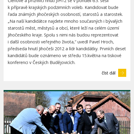
Členové a přiznivci hnutí JIH12 se v pondělí 6.5. sešli
k přípravě krajských podzimních voleb. Kandidovat bude
řada známých jihočeských osobností, starostů a starostek.
„Na naší kandidátce najdete mnoho současných i bývalých
starostů měst, městysů a obcí, které leží na celém území
Jihočeského kraje. Spolu s nimi nás budou reprezentovat
i další osobnosti veřejného života,“ uvedl Pavel Hroch,
předseda hnutí Jihočeši 2012 a lídr kandidátky. Prvních deset
kandidátů bude oznámeno ve středu 15.května na tiskové
konferenci v Českých Budějovicích.
číst dál