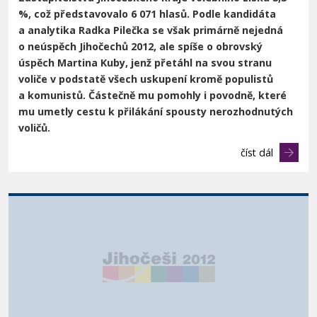
%, což představovalo 6 071 hlasů. Podle kandidáta
a
analytika Radka Pilečka se však primárně nejedná
o neúspěch Jihočechů 2012, ale
spíše o obrovský
úspěch Martina Kuby, jenž přetáhl na svou stranu
voliče
v podstatě všech uskupení kromě populistů
a komunistů. Částečně mu pomohly i
povodně, které
mu umetly cestu k přilákání spousty nerozhodnutých
voličů.
číst dál