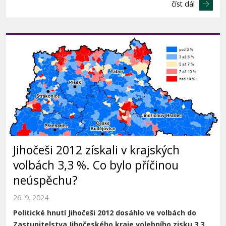
číst dál
Jihočeši 2012 získali v krajských
volbách 3,3 %. Co bylo příčinou
neúspěchu?
26. 9. 2024
Politické hnutí Jihočeši 2012 dosáhlo ve volbách do
Zastupitelstva Jihočeského
kraje volebního zisku 3,3