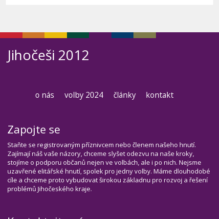
Jihočeši 2012
o nás
volby 2024
články
kontakt
Zapojte se
Staňte se registrovaným příznivcem nebo členem našeho hnutí.
Zajímají náš vaše názory, chceme slyšet odezvu na naše kroky,
stojíme o podporu občanů nejen ve volbách, ale i po nich. Nejsme
uzavřené elitářské hnutí, spolek pro jedny volby. Máme dlouhodobé
cíle a chceme proto vybudovat širokou základnu pro rozvoj a řešení
problémů Jihočeského kraje.