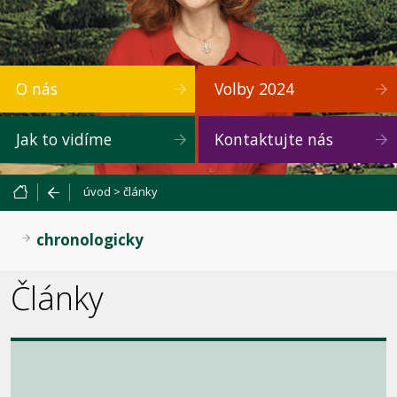
O nás
Volby 2024
Jak to vidíme
Kontaktujte nás
úvod
>
články
chronologicky
Články