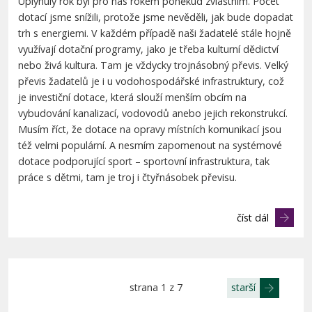
Uplynulý rok byl pro nás rokem poněkud zvláštním. Počet
dotací jsme snížili, protože jsme nevěděli, jak bude dopadat
trh s energiemi. V každém případě naši žadatelé stále hojně
využívají dotační programy, jako je třeba kulturní dědictví
nebo živá kultura. Tam je vždycky trojnásobný převis. Velký
převis žadatelů je i u vodohospodářské infrastruktury, což
je investiční dotace, která slouží menším obcím na
vybudování kanalizací, vodovodů anebo jejich rekonstrukcí.
Musím říct, že dotace na opravy místních komunikací jsou
též velmi populární. A nesmím zapomenout na systémové
dotace podporující sport – sportovní infrastruktura, tak
práce s dětmi, tam je troj i čtyřnásobek převisu.
číst dál
strana 1 z 7
starší