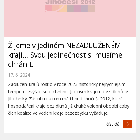
Žijeme v jediném NEZADLUŽENÉM
kraji… Svou jedinečnost si musíme
chránit.
17. 6. 2024
Zadlužení krajů rostlo v roce 2023 historicky nejrychlejším
tempem, zvýšilo se o čtvrtinu. Jediným krajem bez dluhů je
Jihočeský. Zásluhu na tom má i hnutí Jihočeši 2012, které
hospodaření kraje bez dluhů již druhé volební období coby
člen koalice ve vedení kraje bezezbytku vyžaduje.
číst dál