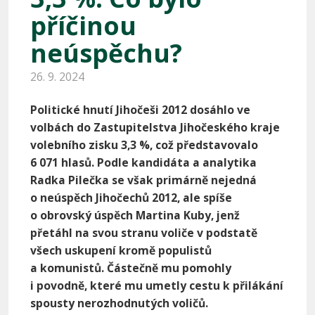
příčinou
neúspěchu?
26. 9. 2024
Politické hnutí Jihočeši 2012 dosáhlo ve
volbách do Zastupitelstva Jihočeského kraje
volebního zisku 3,3 %, což představovalo
6 071 hlasů. Podle kandidáta a analytika
Radka Pilečka se však primárně nejedná
o neúspěch Jihočechů 2012, ale spíše
o obrovský úspěch Martina Kuby, jenž
přetáhl na svou stranu voliče v podstatě
všech uskupení kromě populistů
a komunistů. Částečně mu pomohly
i
povodně, které mu umetly cestu k přilákání
spousty nerozhodnutých voličů.