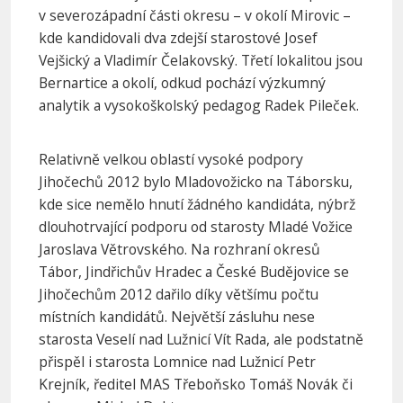
v severozápadní části okresu – v okolí Mirovic –
kde kandidovali dva zdejší starostové Josef
Vejšický a Vladimír Čelakovský. Třetí lokalitou jsou
Bernartice a okolí, odkud pochází výzkumný
analytik a vysokoškolský pedagog Radek Pileček.
Relativně velkou oblastí vysoké podpory
Jihočechů 2012 bylo Mladovožicko na Táborsku,
kde sice nemělo hnutí žádného kandidáta, nýbrž
dlouhotrvající podporu od starosty Mladé Vožice
Jaroslava Větrovského. Na rozhraní okresů
Tábor, Jindřichův Hradec a České Budějovice se
Jihočechům 2012 dařilo díky většímu počtu
místních kandidátů. Největší zásluhu nese
starosta Veselí nad Lužnicí Vít Rada, ale podstatně
přispěl i starosta Lomnice nad Lužnicí Petr
Krejník, ředitel MAS Třeboňsko Tomáš Novák či