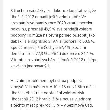
S trochou nadsázky lze dokonce konstatovat, že
Jihočeši 2012 dopadli ještě velmi dobře. Ve
srovnání s volbami v roce 2020 ztratili necelou
polovinu, přesněji 49,5 % své tehdejší volební
podpory.To může na první pohled působit jako
debakl, ale například STAN si pohoršil o 60,6 %,
Společně pro jižní Čechy o 57,4 %, Sociální
demokracie o 77,3 % a Piráti dokonce o 81,1 %.
V tomto srovnání vycházejí Jihočeši 2012 nejlépe
ze všech jmenovaných.
Hlavním problémem byla slabá podpora
v největších městech. V 10 z 15 největších měst
Jihočeského kraje nepřesáhl volební zisk
Jihočechů 2012 hranici 3 % a pouze v jednom
z těchto měst překročil 5 % – v Sezimově Ústí,