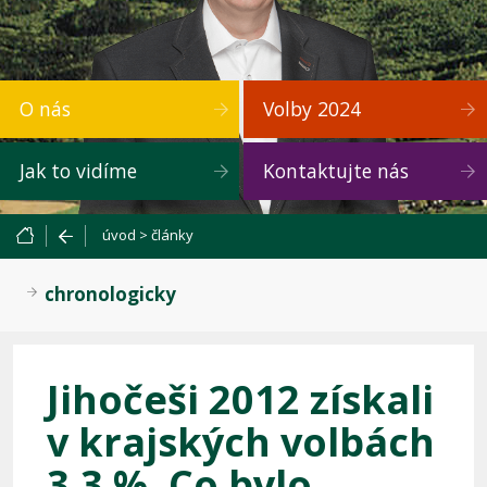
O nás
Volby 2024
Jak to vidíme
Kontaktujte nás
úvod
>
články
chronologicky
Jihočeši 2012 získali
v krajských volbách
3,3 %. Co bylo