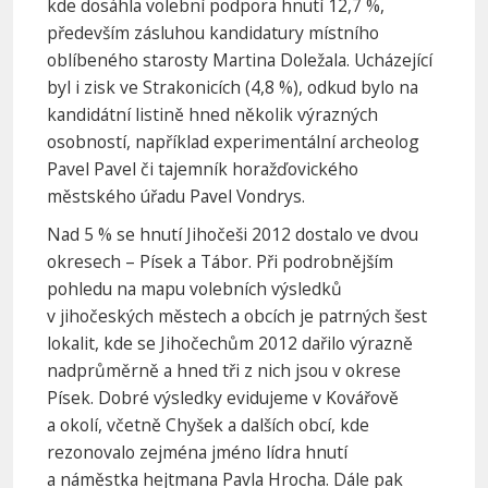
kde dosáhla volební podpora hnutí 12,7 %,
především zásluhou kandidatury místního
oblíbeného starosty Martina Doležala. Ucházející
byl i zisk ve Strakonicích (4,8 %), odkud bylo na
kandidátní listině hned několik výrazných
osobností, například experimentální archeolog
Pavel Pavel či tajemník horažďovického
městského úřadu Pavel Vondrys.
Nad 5 % se hnutí Jihočeši 2012 dostalo ve dvou
okresech – Písek a Tábor. Při podrobnějším
pohledu na mapu volebních výsledků
v jihočeských městech a obcích je patrných šest
lokalit, kde se Jihočechům 2012 dařilo výrazně
nadprůměrně a hned tři z nich jsou v okrese
Písek. Dobré výsledky evidujeme v Kovářově
a okolí, včetně Chyšek a dalších obcí, kde
rezonovalo zejména jméno lídra hnutí
a náměstka hejtmana Pavla Hrocha. Dále pak