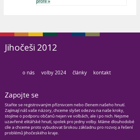
profil »
Jihočeši 2012
o nás
volby 2024
články
kontakt
Zapojte se
Staňte se registrovaným příznivcem nebo členem našeho hnutí.
Zajímají náš vaše názory, chceme slyšet odezvu na naše kroky,
stojíme o podporu občanů nejen ve volbách, ale i po nich. Nejsme
uzavřené elitářské hnutí, spolek pro jedny volby. Máme dlouhodobé
cíle a chceme proto vybudovat širokou základnu pro rozvoj a řešení
problémů Jihočeského kraje.