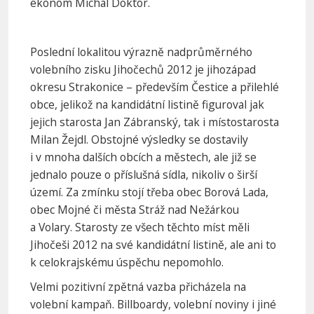
ekonom Michal Doktor.
Poslední lokalitou výrazně nadprůměrného
volebního zisku Jihočechů 2012 je jihozápad
okresu Strakonice – především Čestice a přilehlé
obce, jelikož na kandidátní listině figuroval jak
jejich starosta Jan Zábranský, tak i místostarosta
Milan Žejdl. Obstojné výsledky se dostavily
i v mnoha dalších obcích a městech, ale již se
jednalo pouze o příslušná sídla, nikoliv o širší
území. Za zmínku stojí třeba obec Borová Lada,
obec Mojné či města Stráž nad Nežárkou
a Volary. Starosty ze všech těchto míst měli
Jihočeši 2012 na své kandidátní listině, ale ani to
k celokrajskému úspěchu nepomohlo.
Velmi pozitivní zpětná vazba přicházela na
volební kampaň. Billboardy, volební noviny i jiné