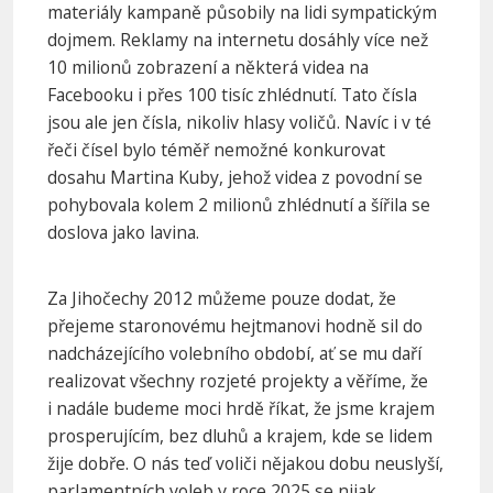
materiály kampaně působily na lidi sympatickým
dojmem. Reklamy na internetu dosáhly více než
10 milionů zobrazení a některá videa na
Facebooku i přes 100 tisíc zhlédnutí. Tato čísla
jsou ale jen čísla, nikoliv hlasy voličů. Navíc i v té
řeči čísel bylo téměř nemožné konkurovat
dosahu Martina Kuby, jehož videa z povodní se
pohybovala kolem 2 milionů zhlédnutí a šířila se
doslova jako lavina.
Za Jihočechy 2012 můžeme pouze dodat, že
přejeme staronovému hejtmanovi hodně sil do
nadcházejícího volebního období, ať se mu daří
realizovat všechny rozjeté projekty a věříme, že
i nadále budeme moci hrdě říkat, že jsme krajem
prosperujícím, bez dluhů a krajem, kde se lidem
žije dobře. O nás teď voliči nějakou dobu neuslyší,
parlamentních voleb v roce 2025 se nijak