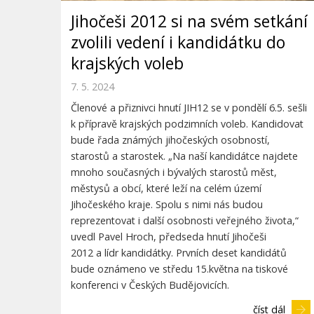
Jihočeši 2012 si na svém setkání
zvolili vedení i kandidátku do
krajských voleb
7. 5. 2024
Členové a přiznivci hnutí JIH12 se v pondělí 6.5. sešli
k přípravě krajských podzimních voleb. Kandidovat
bude řada známých jihočeských osobností,
starostů a starostek. „Na naší kandidátce najdete
mnoho současných i bývalých starostů měst,
městysů a obcí, které leží na celém území
Jihočeského kraje. Spolu s nimi nás budou
reprezentovat i další osobnosti veřejného života,“
uvedl Pavel Hroch, předseda hnutí Jihočeši
2012 a lídr kandidátky. Prvních deset kandidátů
bude oznámeno ve středu 15.května na tiskové
konferenci v Českých Budějovicích.
číst dál