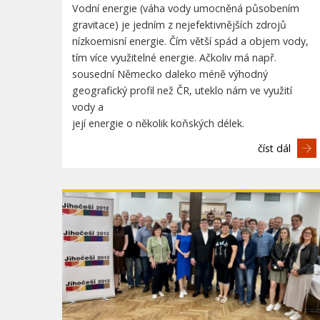
Vodní energie (váha vody umocněná působením
gravitace) je jedním z nejefektivnějších zdrojů
nízkoemisní energie. Čím větší spád a objem vody,
tím více využitelné energie. Ačkoliv má např.
sousední Německo daleko méně výhodný
geografický profil než ČR, uteklo nám ve využití
vody a
její energie o několik koňských délek.
číst dál