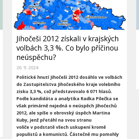
Jihočeši 2012 získali v krajských
volbách 3,3 %. Co bylo příčinou
neúspěchu?
26. 9. 2024
Politické hnutí Jihočeši 2012 dosáhlo ve volbách
do Zastupitelstva Jihočeského
kraje volebního
zisku 3,3 %, což představovalo 6 071 hlasů.
Podle kandidáta a
analytika Radka Pilečka se
však primárně nejedná o neúspěch Jihočechů
2012, ale
spíše o obrovský úspěch Martina
Kuby, jenž přetáhl na svou stranu
voliče
v podstatě všech uskupení kromě
populistů a komunistů. Částečně mu pomohly