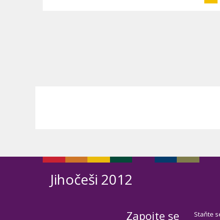
Jihočeši 2012
Zapojte se
Staňte s