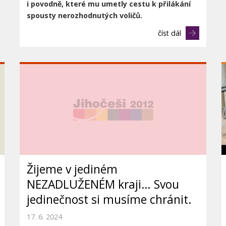
i
povodně, které mu umetly cestu k přilákání
spousty nerozhodnutých voličů.
číst dál
Žijeme v jediném
NEZADLUŽENÉM kraji… Svou
jedinečnost si musíme chránit.
17. 6. 2024