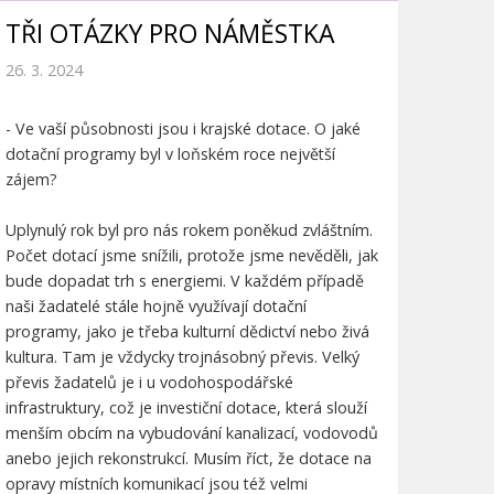
TŘI OTÁZKY PRO NÁMĚSTKA
26. 3. 2024
- Ve vaší působnosti jsou i krajské dotace. O jaké
dotační programy byl v loňském roce největší
zájem?
Uplynulý rok byl pro nás rokem poněkud zvláštním.
Počet dotací jsme snížili, protože jsme nevěděli, jak
bude dopadat trh s energiemi. V každém případě
naši žadatelé stále hojně využívají dotační
programy, jako je třeba kulturní dědictví nebo živá
kultura. Tam je vždycky trojnásobný převis. Velký
převis žadatelů je i u vodohospodářské
infrastruktury, což je investiční dotace, která slouží
menším obcím na vybudování kanalizací, vodovodů
anebo jejich rekonstrukcí. Musím říct, že dotace na
opravy místních komunikací jsou též velmi