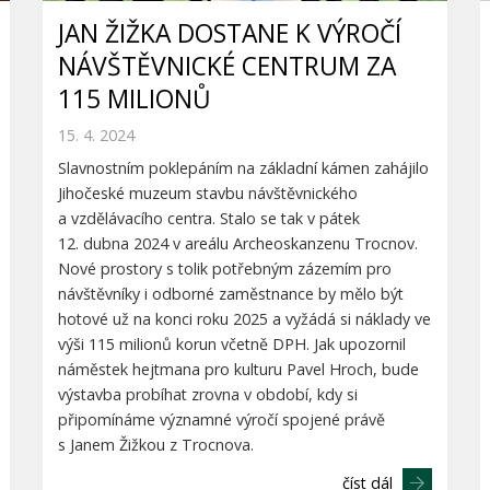
JAN ŽIŽKA DOSTANE K VÝROČÍ
NÁVŠTĚVNICKÉ CENTRUM ZA
115 MILIONŮ
15. 4. 2024
Slavnostním poklepáním na základní kámen zahájilo
Jihočeské muzeum stavbu návštěvnického
a vzdělávacího centra. Stalo se tak v pátek
12. dubna 2024 v areálu Archeoskanzenu Trocnov.
Nové prostory s tolik potřebným zázemím pro
návštěvníky i odborné zaměstnance by mělo být
hotové už na konci roku 2025 a vyžádá si náklady ve
výši 115 milionů korun včetně DPH. Jak upozornil
náměstek hejtmana pro kulturu Pavel Hroch, bude
výstavba probíhat zrovna v období, kdy si
připomínáme významné výročí spojené právě
s Janem Žižkou z Trocnova.
číst dál