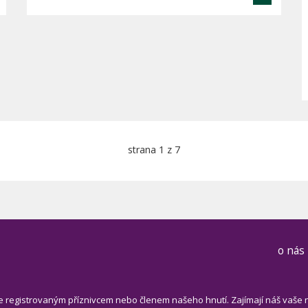
strana 1 z 7
o nás
e registrovaným příznivcem nebo členem našeho hnutí. Zajímají náš vaše 