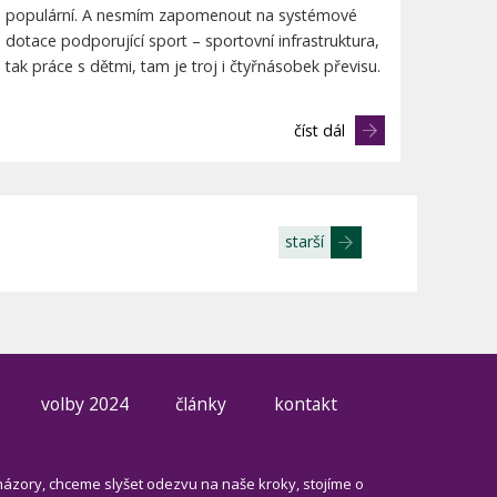
populární. A nesmím zapomenout na systémové
dotace podporující sport – sportovní infrastruktura,
tak práce s dětmi, tam je troj i čtyřnásobek převisu.
číst dál
starší
volby 2024
články
kontakt
názory, chceme slyšet odezvu na naše kroky, stojíme o