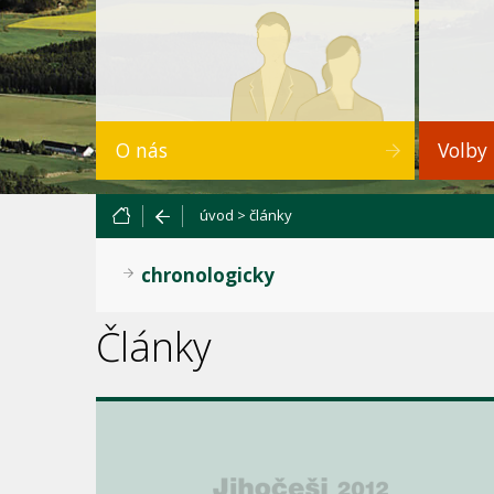
O nás
Volby
úvod
>
články
chronologicky
Články