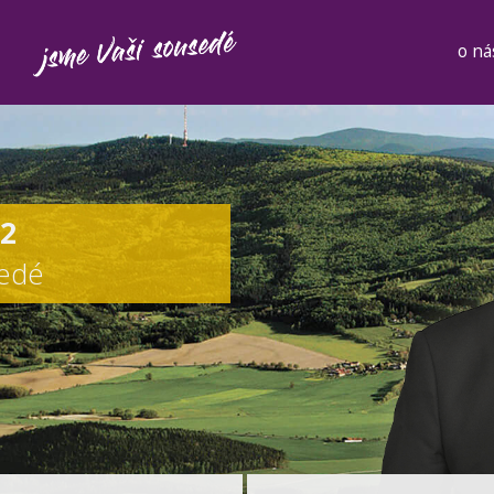
o ná
12
sedé