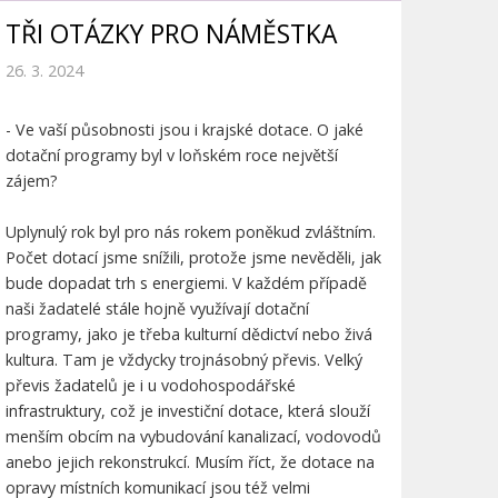
TŘI OTÁZKY PRO NÁMĚSTKA
26. 3. 2024
- Ve vaší působnosti jsou i krajské dotace. O jaké
dotační programy byl v loňském roce největší
zájem?
Uplynulý rok byl pro nás rokem poněkud zvláštním.
Počet dotací jsme snížili, protože jsme nevěděli, jak
bude dopadat trh s energiemi. V každém případě
naši žadatelé stále hojně využívají dotační
programy, jako je třeba kulturní dědictví nebo živá
kultura. Tam je vždycky trojnásobný převis. Velký
převis žadatelů je i u vodohospodářské
infrastruktury, což je investiční dotace, která slouží
menším obcím na vybudování kanalizací, vodovodů
anebo jejich rekonstrukcí. Musím říct, že dotace na
opravy místních komunikací jsou též velmi