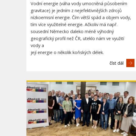
Vodní energie (váha vody umocněná působením
gravitace) je jedním z nejefektivnějších zdrojů
nízkoemisní energie. Čím větší spád a objem vody,
tím více využitelné energie. Ačkoliv má např.
sousední Německo daleko méně výhodný
geografický profil než ČR, uteklo nám ve využití
vody a
její energie o několik koňských délek.
číst dál