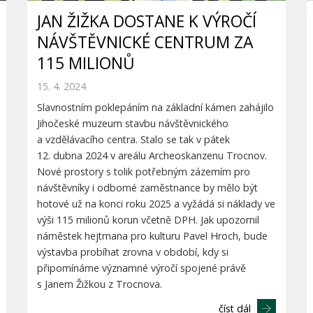
JAN ŽIŽKA DOSTANE K VÝROČÍ
NÁVŠTĚVNICKÉ CENTRUM ZA
115 MILIONŮ
15. 4. 2024
Slavnostním poklepáním na základní kámen zahájilo
Jihočeské muzeum stavbu návštěvnického
a vzdělávacího centra. Stalo se tak v pátek
12. dubna 2024 v areálu Archeoskanzenu Trocnov.
Nové prostory s tolik potřebným zázemím pro
návštěvníky i odborné zaměstnance by mělo být
hotové už na konci roku 2025 a vyžádá si náklady ve
výši 115 milionů korun včetně DPH. Jak upozornil
náměstek hejtmana pro kulturu Pavel Hroch, bude
výstavba probíhat zrovna v období, kdy si
připomínáme významné výročí spojené právě
s Janem Žižkou z Trocnova.
číst dál