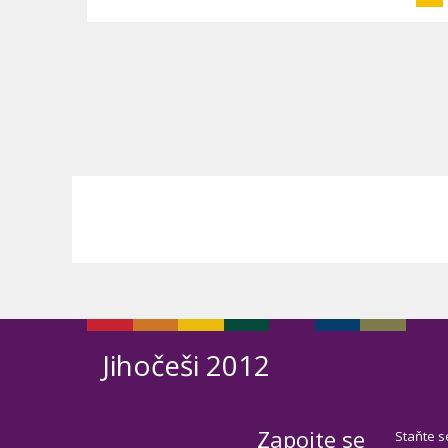
Jihočeši 2012
Zapojte se
Staňte s