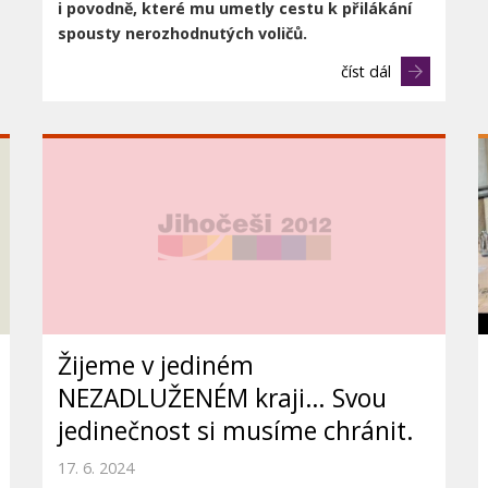
i
povodně, které mu umetly cestu k přilákání
spousty nerozhodnutých voličů.
číst dál
Žijeme v jediném
NEZADLUŽENÉM kraji… Svou
jedinečnost si musíme chránit.
17. 6. 2024