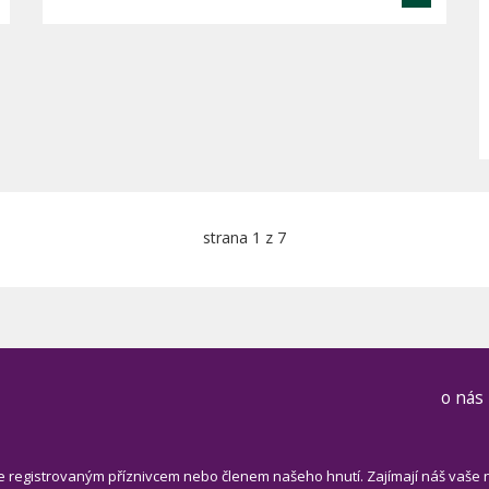
strana 1 z 7
o nás
e registrovaným příznivcem nebo členem našeho hnutí. Zajímají náš vaše 