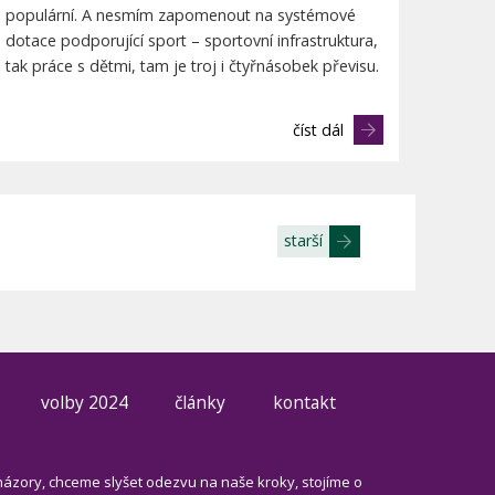
populární. A nesmím zapomenout na systémové
dotace podporující sport – sportovní infrastruktura,
tak práce s dětmi, tam je troj i čtyřnásobek převisu.
číst dál
starší
volby 2024
články
kontakt
názory, chceme slyšet odezvu na naše kroky, stojíme o