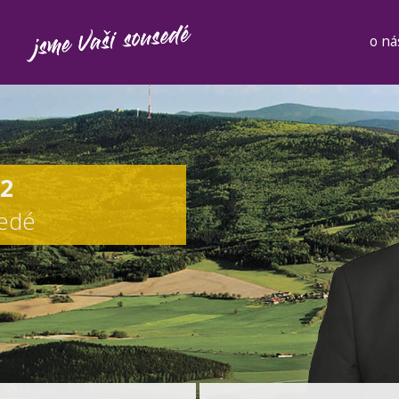
o ná
12
sedé