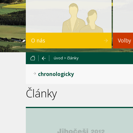
O nás
Volby
úvod
>
články
chronologicky
Články