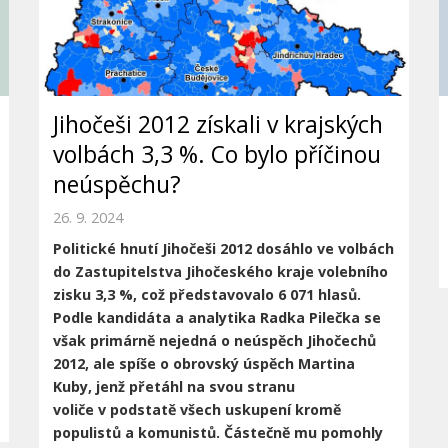
Jihočeši 2012 získali v krajských
volbách 3,3 %. Co bylo příčinou
neúspěchu?
26. 9. 2024
Politické hnutí Jihočeši 2012 dosáhlo ve volbách
do Zastupitelstva Jihočeského
kraje volebního
zisku 3,3 %, což představovalo 6 071 hlasů.
Podle kandidáta a
analytika Radka Pilečka se
však primárně nejedná o neúspěch Jihočechů
2012, ale
spíše o obrovský úspěch Martina
Kuby, jenž přetáhl na svou stranu
voliče
v podstatě všech uskupení kromě
populistů a komunistů. Částečně mu pomohly