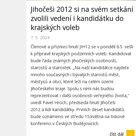
Jihočeši 2012 si na svém setkání
zvolili vedení i kandidátku do
krajských voleb
7. 5. 2024
Členové a přiznivci hnutí JIH12 se v pondělí 6.5. sešli
k přípravě krajských podzimních voleb. Kandidovat
bude řada známých jihočeských osobností,
starostů a starostek. „Na naší kandidátce najdete
mnoho současných i bývalých starostů měst,
městysů a obcí, které leží na celém území
Jihočeského kraje. Spolu s nimi nás budou
reprezentovat i další osobnosti veřejného života,“
uvedl Pavel Hroch, předseda hnutí Jihočeši
2012 a lídr kandidátky. Prvních deset kandidátů
bude oznámeno ve středu 15.května na tiskové
konferenci v Českých Budějovicích.
číst dál