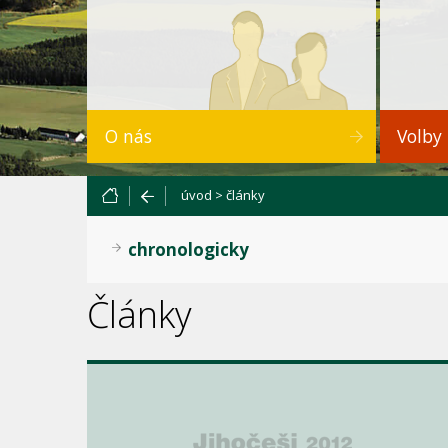
O nás
Volby
úvod
>
články
chronologicky
Články