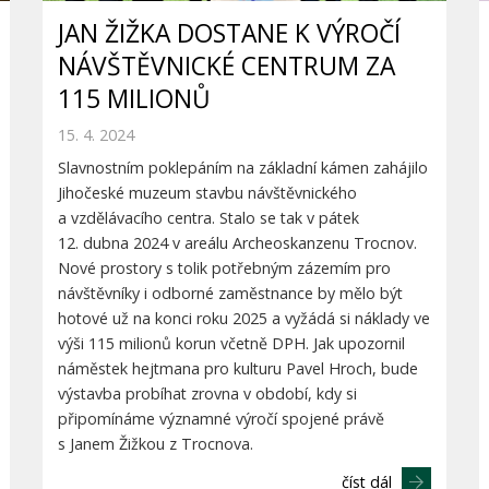
JAN ŽIŽKA DOSTANE K VÝROČÍ
NÁVŠTĚVNICKÉ CENTRUM ZA
115 MILIONŮ
15. 4. 2024
Slavnostním poklepáním na základní kámen zahájilo
Jihočeské muzeum stavbu návštěvnického
a vzdělávacího centra. Stalo se tak v pátek
12. dubna 2024 v areálu Archeoskanzenu Trocnov.
Nové prostory s tolik potřebným zázemím pro
návštěvníky i odborné zaměstnance by mělo být
hotové už na konci roku 2025 a vyžádá si náklady ve
výši 115 milionů korun včetně DPH. Jak upozornil
náměstek hejtmana pro kulturu Pavel Hroch, bude
výstavba probíhat zrovna v období, kdy si
připomínáme významné výročí spojené právě
s Janem Žižkou z Trocnova.
číst dál