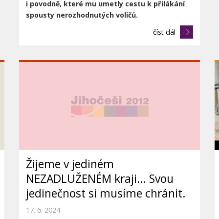
i
povodně, které mu umetly cestu k přilákání
spousty nerozhodnutých voličů.
číst dál
Žijeme v jediném
NEZADLUŽENÉM kraji… Svou
jedinečnost si musíme chránit.
17. 6. 2024