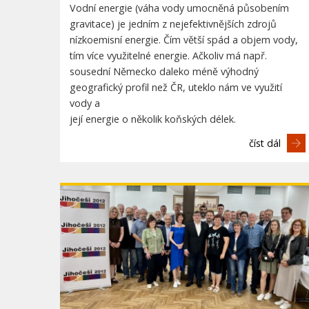
Vodní energie (váha vody umocněná působením
gravitace) je jedním z nejefektivnějších zdrojů
nízkoemisní energie. Čím větší spád a objem vody,
tím více využitelné energie. Ačkoliv má např.
sousední Německo daleko méně výhodný
geografický profil než ČR, uteklo nám ve využití
vody a
její energie o několik koňských délek.
číst dál