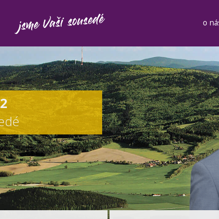
o ná
12
sedé