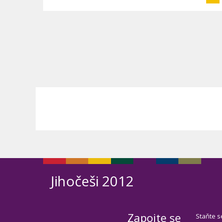
Jihočeši 2012
Zapojte se
Staňte s