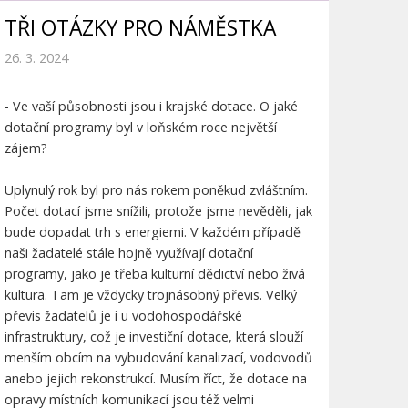
TŘI OTÁZKY PRO NÁMĚSTKA
26. 3. 2024
- Ve vaší působnosti jsou i krajské dotace. O jaké
dotační programy byl v loňském roce největší
zájem?
Uplynulý rok byl pro nás rokem poněkud zvláštním.
Počet dotací jsme snížili, protože jsme nevěděli, jak
bude dopadat trh s energiemi. V každém případě
naši žadatelé stále hojně využívají dotační
programy, jako je třeba kulturní dědictví nebo živá
kultura. Tam je vždycky trojnásobný převis. Velký
převis žadatelů je i u vodohospodářské
infrastruktury, což je investiční dotace, která slouží
menším obcím na vybudování kanalizací, vodovodů
anebo jejich rekonstrukcí. Musím říct, že dotace na
opravy místních komunikací jsou též velmi