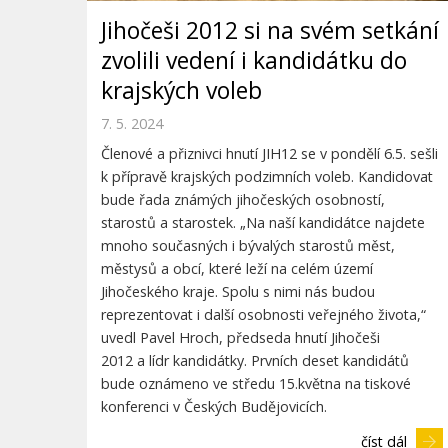
Jihočeši 2012 si na svém setkání
zvolili vedení i kandidátku do
krajských voleb
7. 5. 2024
Členové a přiznivci hnutí JIH12 se v pondělí 6.5. sešli
k přípravě krajských podzimních voleb. Kandidovat
bude řada známých jihočeských osobností,
starostů a starostek. „Na naší kandidátce najdete
mnoho současných i bývalých starostů měst,
městysů a obcí, které leží na celém území
Jihočeského kraje. Spolu s nimi nás budou
reprezentovat i další osobnosti veřejného života,“
uvedl Pavel Hroch, předseda hnutí Jihočeši
2012 a lídr kandidátky. Prvních deset kandidátů
bude oznámeno ve středu 15.května na tiskové
konferenci v Českých Budějovicích.
číst dál