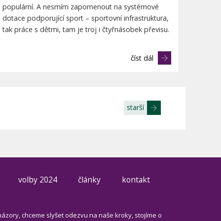
populární. A nesmím zapomenout na systémové
dotace podporující sport – sportovní infrastruktura,
tak práce s dětmi, tam je troj i čtyřnásobek převisu.
číst dál
starší
volby 2024
články
kontakt
názory, chceme slyšet odezvu na naše kroky, stojíme o