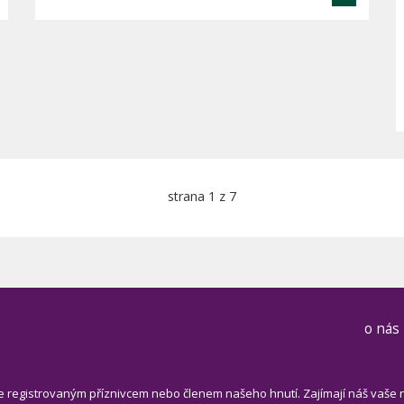
strana 1 z 7
o nás
e registrovaným příznivcem nebo členem našeho hnutí. Zajímají náš vaše 