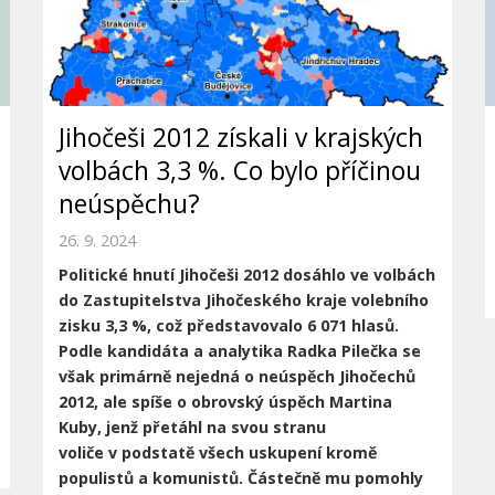
Jihočeši 2012 získali v krajských
volbách 3,3 %. Co bylo příčinou
neúspěchu?
26. 9. 2024
Politické hnutí Jihočeši 2012 dosáhlo ve volbách
do Zastupitelstva Jihočeského
kraje volebního
zisku 3,3 %, což představovalo 6 071 hlasů.
Podle kandidáta a
analytika Radka Pilečka se
však primárně nejedná o neúspěch Jihočechů
2012, ale
spíše o obrovský úspěch Martina
Kuby, jenž přetáhl na svou stranu
voliče
v podstatě všech uskupení kromě
populistů a komunistů. Částečně mu pomohly