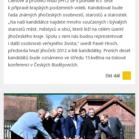
Členové a přiznivci hnutí JIH12 se v pondělí 6.5. sešli
k přípravě krajských podzimních voleb. Kandidovat bude
řada známých jihočeských osobností, starostů a starostek.
„Na naší kandidátce najdete mnoho současných i bývalých
starostů měst, městysů a obcí, které leží na celém území
Jihočeského kraje. Spolu s nimi nás budou reprezentovat
i další osobnosti veřejného života,“ uvedl Pavel Hroch,
předseda hnutí Jihočeši 2012 a lídr kandidátky. Prvních deset
kandidátů bude oznámeno ve středu 15.května na tiskové
konferenci v Českých Budějovicích.
číst dál