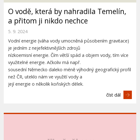
O vodě, která by nahradila Temelín,
a přitom ji nikdo nechce
5. 9. 2024
Vodní energie (váha vody umocněná působením gravitace)
je jedním z nejefektivnějších zdrojů
nízkoemisní energie. Čím větší spád a objem vody, tím více
využitelné energie. Ačkoliv má např.
sousední Německo daleko méně výhodný geografický profil
než ČR, uteklo nám ve využití vody a
její energie o několik koňských délek.
číst dál