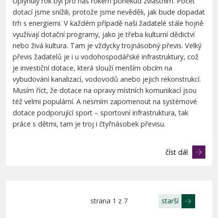
Uplynulý rok byl pro nás rokem poněkud zvláštním. Počet
dotací jsme snížili, protože jsme nevěděli, jak bude dopadat
trh s energiemi. V každém případě naši žadatelé stále hojně
využívají dotační programy, jako je třeba kulturní dědictví
nebo živá kultura. Tam je vždycky trojnásobný převis. Velký
převis žadatelů je i u vodohospodářské infrastruktury, což
je investiční dotace, která slouží menším obcím na
vybudování kanalizací, vodovodů anebo jejich rekonstrukcí.
Musím říct, že dotace na opravy místních komunikací jsou
též velmi populární. A nesmím zapomenout na systémové
dotace podporující sport – sportovní infrastruktura, tak
práce s dětmi, tam je troj i čtyřnásobek převisu.
číst dál
strana 1 z 7
starší