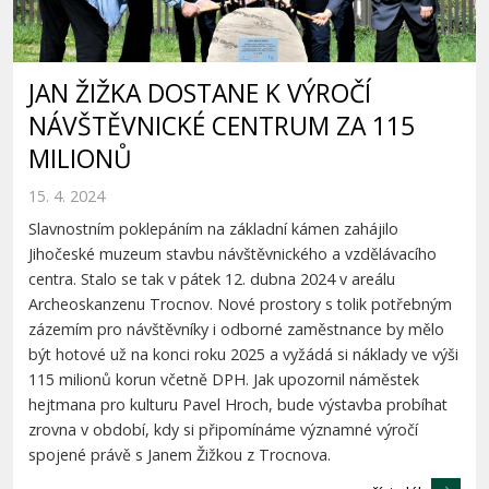
JAN ŽIŽKA DOSTANE K VÝROČÍ
NÁVŠTĚVNICKÉ CENTRUM ZA 115
MILIONŮ
15. 4. 2024
Slavnostním poklepáním na základní kámen zahájilo
Jihočeské muzeum stavbu návštěvnického a vzdělávacího
centra. Stalo se tak v pátek 12. dubna 2024 v areálu
Archeoskanzenu Trocnov. Nové prostory s tolik potřebným
zázemím pro návštěvníky i odborné zaměstnance by mělo
být hotové už na konci roku 2025 a vyžádá si náklady ve výši
115 milionů korun včetně DPH. Jak upozornil náměstek
hejtmana pro kulturu Pavel Hroch, bude výstavba probíhat
zrovna v období, kdy si připomínáme významné výročí
spojené právě s Janem Žižkou z Trocnova.