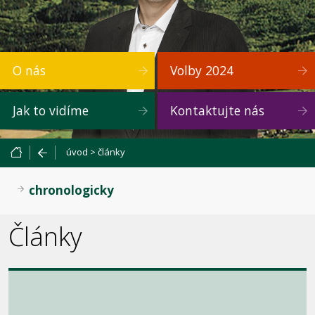
O nás
Volby 2024
Jak to vidíme
Kontaktujte nás
úvod
>
články
chronologicky
Články