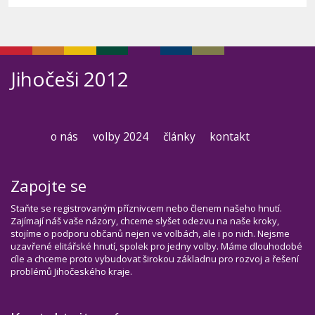
Jihočeši 2012
o nás
volby 2024
články
kontakt
Zapojte se
Staňte se registrovaným příznivcem nebo členem našeho hnutí.
Zajímají náš vaše názory, chceme slyšet odezvu na naše kroky,
stojíme o podporu občanů nejen ve volbách, ale i po nich. Nejsme
uzavřené elitářské hnutí, spolek pro jedny volby. Máme dlouhodobé
cíle a chceme proto vybudovat širokou základnu pro rozvoj a řešení
problémů Jihočeského kraje.