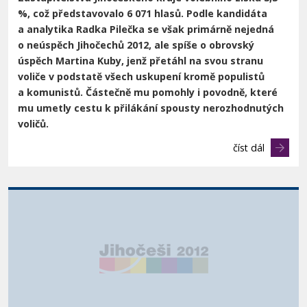
%, což představovalo 6 071 hlasů. Podle kandidáta
a
analytika Radka Pilečka se však primárně nejedná
o neúspěch Jihočechů 2012, ale
spíše o obrovský
úspěch Martina Kuby, jenž přetáhl na svou stranu
voliče
v podstatě všech uskupení kromě populistů
a komunistů. Částečně mu pomohly i
povodně, které
mu umetly cestu k přilákání spousty nerozhodnutých
voličů.
číst dál