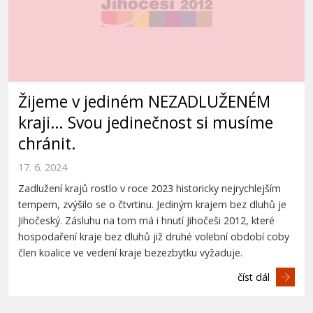
Žijeme v jediném NEZADLUŽENÉM
kraji… Svou jedinečnost si musíme
chránit.
17. 6. 2024
Zadlužení krajů rostlo v roce 2023 historicky nejrychlejším
tempem, zvýšilo se o čtvrtinu. Jediným krajem bez dluhů je
Jihočeský. Zásluhu na tom má i hnutí Jihočeši 2012, které
hospodaření kraje bez dluhů již druhé volební období coby
člen koalice ve vedení kraje bezezbytku vyžaduje.
číst dál