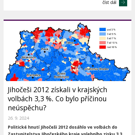
číst dál
Jihočeši 2012 získali v krajských
volbách 3,3 %. Co bylo příčinou
neúspěchu?
26. 9. 2024
Politické hnutí Jihočeši 2012 dosáhlo ve volbách do
Zastupitelstva Jihočeského
kraje volebního zisku 3,3