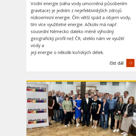
Vodní energie (váha vody umocněná působením
gravitace) je jedním z nejefektivnějších zdrojů
nízkoemisní energie. Čím větší spád a objem vody,
tím více využitelné energie. Ačkoliv má např.
sousední Německo daleko méně výhodný
geografický profil než ČR, uteklo nám ve využití
vody a
její energie o několik koňských délek.
číst dál