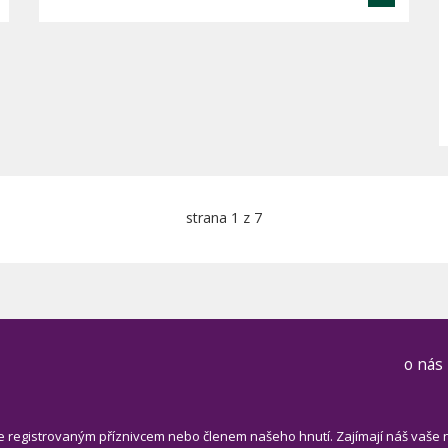
strana 1 z 7
o nás
e registrovaným příznivcem nebo členem našeho hnutí. Zajímají náš vaše 