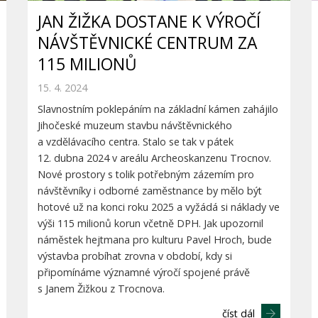
JAN ŽIŽKA DOSTANE K VÝROČÍ
NÁVŠTĚVNICKÉ CENTRUM ZA
115 MILIONŮ
15. 4. 2024
Slavnostním poklepáním na základní kámen zahájilo
Jihočeské muzeum stavbu návštěvnického
a vzdělávacího centra. Stalo se tak v pátek
12. dubna 2024 v areálu Archeoskanzenu Trocnov.
Nové prostory s tolik potřebným zázemím pro
návštěvníky i odborné zaměstnance by mělo být
hotové už na konci roku 2025 a vyžádá si náklady ve
výši 115 milionů korun včetně DPH. Jak upozornil
náměstek hejtmana pro kulturu Pavel Hroch, bude
výstavba probíhat zrovna v období, kdy si
připomínáme významné výročí spojené právě
s Janem Žižkou z Trocnova.
číst dál