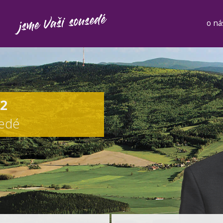
o ná
12
sedé