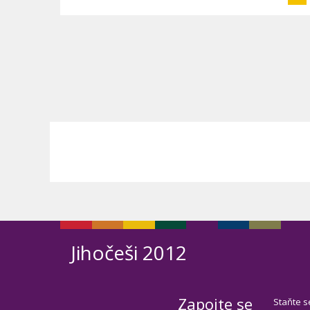
Jihočeši 2012
Zapojte se
Staňte s