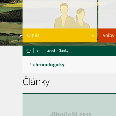
O nás
Volby
úvod
>
články
chronologicky
Články