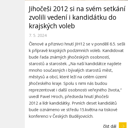
Jihočeši 2012 si na svém setkání
zvolili vedení i kandidátku do
krajských voleb
7. 5. 2024
Členové a přiznivci hnutí JIH12 se v pondělí 6.5. sešli
k přípravě krajských podzimních voleb. Kandidovat
bude řada známých jihočeských osobností,
starostů a starostek. „Na naší kandidátce najdete
mnoho současných i bývalých starostů měst,
městysů a obcí, které leží na celém území
Jihočeského kraje. Spolu s nimi nás budou
reprezentovat i další osobnosti veřejného života,“
uvedl Pavel Hroch, předseda hnutí Jihočeši
2012 a lídr kandidátky. Prvních deset kandidátů
bude oznámeno ve středu 15.května na tiskové
konferenci v Českých Budějovicích.
číst dál