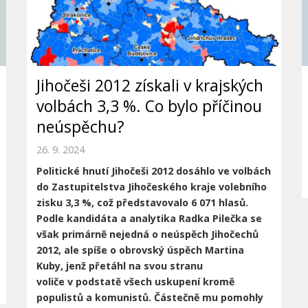
Jihočeši 2012 získali v krajských
volbách 3,3 %. Co bylo příčinou
neúspěchu?
26. 9. 2024
Politické hnutí Jihočeši 2012 dosáhlo ve volbách
do Zastupitelstva Jihočeského
kraje volebního
zisku 3,3 %, což představovalo 6 071 hlasů.
Podle kandidáta a
analytika Radka Pilečka se
však primárně nejedná o neúspěch Jihočechů
2012, ale
spíše o obrovský úspěch Martina
Kuby, jenž přetáhl na svou stranu
voliče
v podstatě všech uskupení kromě
populistů a komunistů. Částečně mu pomohly