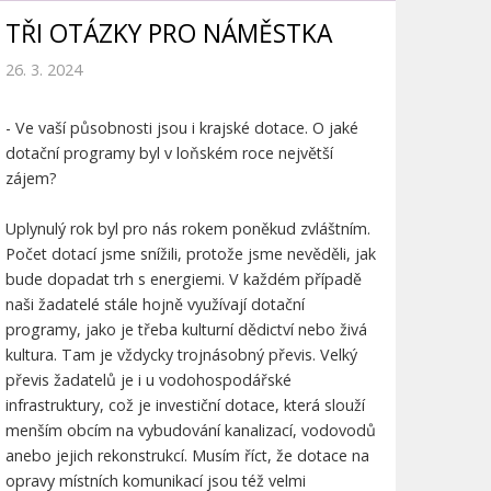
TŘI OTÁZKY PRO NÁMĚSTKA
26. 3. 2024
- Ve vaší působnosti jsou i krajské dotace. O jaké
dotační programy byl v loňském roce největší
zájem?
Uplynulý rok byl pro nás rokem poněkud zvláštním.
Počet dotací jsme snížili, protože jsme nevěděli, jak
bude dopadat trh s energiemi. V každém případě
naši žadatelé stále hojně využívají dotační
programy, jako je třeba kulturní dědictví nebo živá
kultura. Tam je vždycky trojnásobný převis. Velký
převis žadatelů je i u vodohospodářské
infrastruktury, což je investiční dotace, která slouží
menším obcím na vybudování kanalizací, vodovodů
anebo jejich rekonstrukcí. Musím říct, že dotace na
opravy místních komunikací jsou též velmi