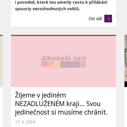
i
povodně, které mu umetly cestu k přilákání
spousty nerozhodnutých voličů.
číst dál
Žijeme v jediném
NEZADLUŽENÉM kraji… Svou
jedinečnost si musíme chránit.
17. 6. 2024