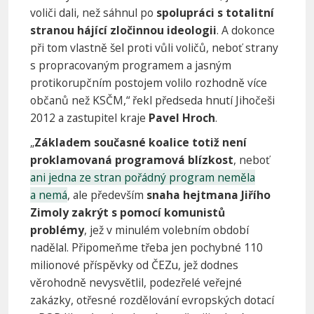
voliči dali, než sáhnul po
spolupráci s totalitní
stranou hájící zločinnou ideologii
. A dokonce
při tom vlastně šel proti vůli voličů, neboť strany
s propracovaným programem a jasným
protikorupčním postojem volilo rozhodně více
občanů než KSČM,“ řekl předseda hnutí Jihočeši
2012 a zastupitel kraje
Pavel Hroch
.
„
Základem současné koalice totiž není
proklamovaná programová blízkost
, neboť
ani jedna ze stran pořádný program neměla
a nemá
, ale především
snaha hejtmana Jiřího
Zimoly zakrýt s pomocí komunistů
problémy
, jež v minulém volebním období
nadělal. Připomeňme třeba jen pochybné 110
milionové příspěvky od ČEZu, jež dodnes
věrohodně nevysvětlil, podezřelé veřejné
zakázky, otřesné rozdělování evropských dotací