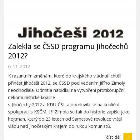
Zalekla se ČSSD programu Jihočechů
2012?
6. 11. 2012
K razantním změnám, které do krajského vládnutí chtěli
přinést Jihočeši 2012, se ČSSD pod vedením Jiřího Zimoly
neodhodlala. Odmítla nabídku na vytvoření protikorupční
nekomunistické koalice
s Jihočechy 2012 a KDU-ČSL a domluvila se na koaliční
spolupráci s KSČM. Jiří Zimola se tak do historie zapíše jako
hejtman, který po 23 letech od Sametové revoluce vrátil
vládu nad Jihočeským krajem do rukou komunistů.
číst dál