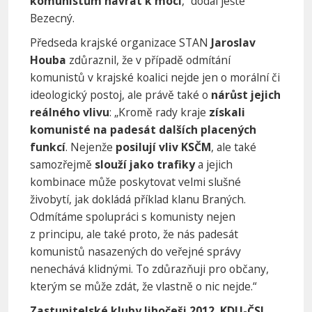
komunistům návrat k moci
,“ dodal ještě
Bezecný.
Předseda krajské organizace STAN
Jaroslav
Houba
zdůraznil, že v případě odmítání
komunistů v krajské koalici nejde jen o morální či
ideologický postoj, ale právě také o
nárůst jejich
reálného vlivu
: „Kromě rady kraje
získali
komunisté na padesát dalších placených
funkcí
. Nejenže
posilují vliv KSČM
, ale také
samozřejmě
slouží jako trafiky
a jejich
kombinace může poskytovat velmi slušné
živobytí, jak dokládá příklad klanu Braných.
Odmítáme spolupráci s komunisty nejen
z principu, ale také proto, že nás padesát
komunistů nasazených do veřejné správy
nenechává klidnými. To zdůrazňuji pro občany,
kterým se může zdát, že vlastně o nic nejde.“
Zastupitelské kluby Jihočeši 2012, KDU-ČSL