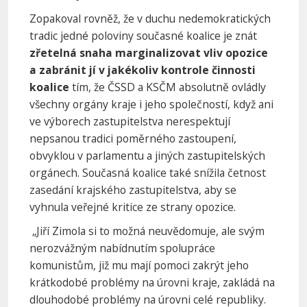
Zopakoval rovněž, že v duchu nedemokratických
tradic jedné poloviny současné koalice je znát
zřetelná snaha marginalizovat vliv opozice
a zabránit jí v jakékoliv kontrole činnosti
koalice
tím, že ČSSD a KSČM absolutně ovládly
všechny orgány kraje i jeho společností, když ani
ve výborech zastupitelstva nerespektují
nepsanou tradici poměrného zastoupení,
obvyklou v parlamentu a jiných zastupitelských
orgánech. Současná koalice také snížila četnost
zasedání krajského zastupitelstva, aby se
vyhnula veřejné kritice ze strany opozice.
„Jiří Zimola si to možná neuvědomuje, ale svým
nerozvážným nabídnutím spolupráce
komunistům, již mu mají pomoci zakrýt jeho
krátkodobé problémy na úrovni kraje, zakládá na
dlouhodobé problémy na úrovni celé republiky.