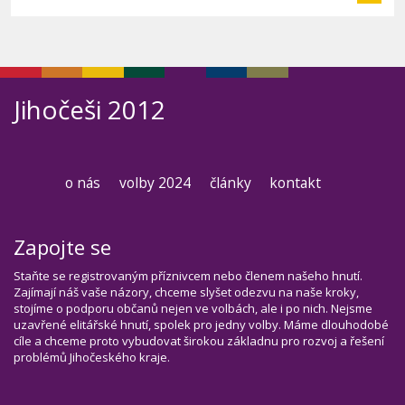
Jihočeši 2012
o nás
volby 2024
články
kontakt
Zapojte se
Staňte se registrovaným příznivcem nebo členem našeho hnutí.
Zajímají náš vaše názory, chceme slyšet odezvu na naše kroky,
stojíme o podporu občanů nejen ve volbách, ale i po nich. Nejsme
uzavřené elitářské hnutí, spolek pro jedny volby. Máme dlouhodobé
cíle a chceme proto vybudovat širokou základnu pro rozvoj a řešení
problémů Jihočeského kraje.