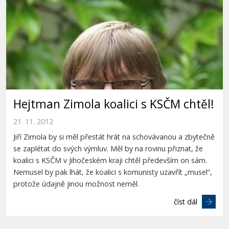
Hejtman Zimola koalici s KSČM chtěl!
21. 11. 2012
Jiří Zimola by si měl přestát hrát na schovávanou a zbytečně
se zaplétat do svých výmluv. Měl by na rovinu přiznat, že
koalici s KSČM v Jihočeském kraji chtěl především on sám.
Nemusel by pak lhát, že koalici s komunisty uzavřít „musel“,
protože údajně jinou možnost neměl.
číst dál