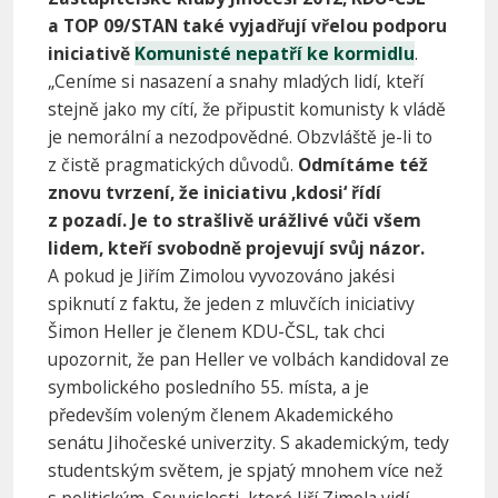
a TOP 09/STAN také vyjadřují vřelou podporu
iniciativě
Komunisté nepatří ke kormidlu
.
„Ceníme si nasazení a snahy mladých lidí, kteří
stejně jako my cítí, že připustit komunisty k vládě
je nemorální a nezodpovědné. Obzvláště je-li to
z čistě pragmatických důvodů.
Odmítáme též
znovu tvrzení, že iniciativu ‚kdosi‘ řídí
z pozadí. Je to strašlivě urážlivé vůči všem
lidem, kteří svobodně projevují svůj názor.
A pokud je Jiřím Zimolou vyvozováno jakési
spiknutí z faktu, že jeden z mluvčích iniciativy
Šimon Heller je členem KDU-ČSL, tak chci
upozornit, že pan Heller ve volbách kandidoval ze
symbolického posledního 55. místa, a je
především voleným členem Akademického
senátu Jihočeské univerzity. S akademickým, tedy
studentským světem, je spjatý mnohem více než
s politickým. Souvislosti, které Jiří Zimola vidí,