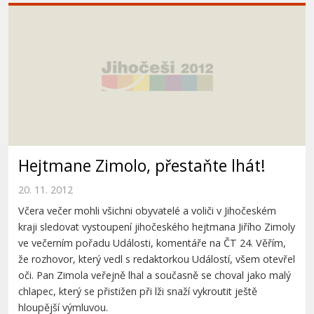
Hejtmane Zimolo, přestaňte lhát!
20. 11. 2012
Včera večer mohli všichni obyvatelé a voliči v Jihočeském
kraji sledovat vystoupení jihočeského hejtmana Jiřího Zimoly
ve večerním pořadu Události, komentáře na ČT 24. Věřím,
že rozhovor, který vedl s redaktorkou Událostí, všem otevřel
oči. Pan Zimola veřejně lhal a současně se choval jako malý
chlapec, který se přistižen při lži snaží vykroutit ještě
hloupější výmluvou.