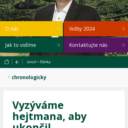
O nás
Volby 2024
Jak to vidíme
Kontaktujte nás
úvod
>
články
chronologicky
Vyzýváme
hejtmana, aby
ukončil