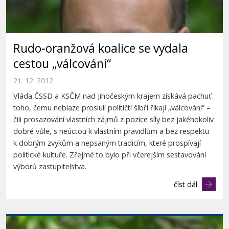
Rudo-oranžová koalice se vydala
cestou „válcování“
21. 12. 2012
Vláda ČSSD a KSČM nad Jihočeským krajem získává pachuť
toho, čemu neblaze proslulí političtí šíbři říkají „válcování“ –
čili prosazování vlastních zájmů z pozice síly bez jakéhokoliv
dobré vůle, s neúctou k vlastním pravidlům a bez respektu
k dobrým zvykům a nepsaným tradicím, které prospívají
politické kultuře. Zřejmé to bylo při včerejším sestavování
výborů zastupitelstva.
číst dál