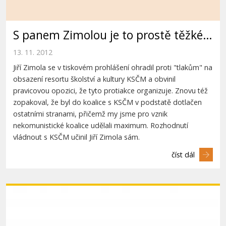
S panem Zimolou je to prostě těžké…
13. 11. 2012
Jiří Zimola se v tiskovém prohlášení ohradil proti "tlakům" na
obsazení resortu školství a kultury KSČM a obvinil
pravicovou opozici, že tyto protiakce organizuje. Znovu též
zopakoval, že byl do koalice s KSČM v podstatě dotlačen
ostatními stranami, přičemž my jsme pro vznik
nekomunistické koalice udělali maximum. Rozhodnutí
vládnout s KSČM učinil Jiří Zimola sám.
číst dál