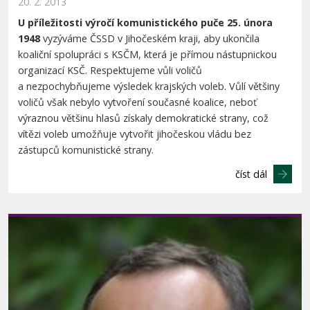
20. 2. 2013
U příležitosti výročí komunistického puče 25. února
1948
vyzýváme ČSSD v Jihočeském kraji, aby ukončila
koaliční spolupráci s KSČM, která je přímou nástupnickou
organizací KSČ. Respektujeme vůli voličů
a nezpochybňujeme výsledek krajských voleb. Vůlí většiny
voličů však nebylo vytvoření současné koalice, neboť
výraznou většinu hlasů získaly demokratické strany, což
vítězi voleb umožňuje vytvořit jihočeskou vládu bez
zástupců komunistické strany.
číst dál