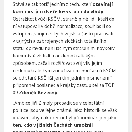
Stává se tak totiž jedním z těch, kteří
otevírají
komunistům dveře ke vstupu do vlády
.
Ostražitost vůči KSČM, straně plné lidí, kteří do
ní vstupovali v době normalizace, souhlasili se
vstupem ‚spojeneckých vojsk‘ a často pracovali
v tajných a ozbrojených složkách totalitního
státu, opravdu není laciným strašením. Kdykoliv
komunisté získali moc demokratickým
způsobem, začali rozšiřovat svůj vliv jejím
nedemokratickým zneužíváním. Současná KSČM
se od staré KSČ liší jen tím jedním písmenem,“
připomněl poslanec a krajský zastupitel za TOP
09
Zdeněk Bezecný
.
„Ambice Jiří Zimoly prosadit se v celostátní
politice jsou veřejně známé. Jako historik se však
obávám, aby nakonec nebyl připomínán jen jako
ten, kdo v jižních Čechách umožnil