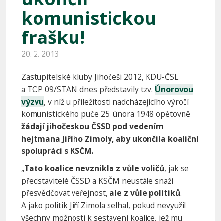
komunistickou
frašku!
20. 2. 2013
Zastupitelské kluby Jihočeši 2012, KDU-ČSL
a TOP 09/STAN dnes představily tzv.
Únorovou
výzvu
, v níž u příležitosti nadcházejícího výročí
komunistického puče 25. února 1948 opětovně
žádají jihočeskou ČSSD pod vedením
hejtmana Jiřího Zimoly, aby ukončila koaliční
spolupráci s KSČM.
„
Tato koalice nevznikla z vůle voličů
, jak se
představitelé ČSSD a KSČM neustále snaží
přesvědčovat veřejnost,
ale z vůle politiků
.
A jako politik Jiří Zimola selhal, pokud nevyužil
všechny možnosti k sestavení koalice, jež mu