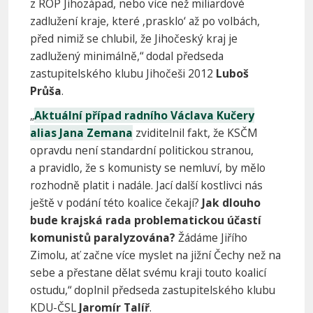
z ROP Jihozápad, nebo více než miliardové
zadlužení kraje, které ‚prasklo‘ až po volbách,
před nimiž se chlubil, že Jihočeský kraj je
zadlužený minimálně,“ dodal předseda
zastupitelského klubu Jihočeši 2012
Luboš
Průša
.
„
Aktuální případ radního Václava Kučery
alias Jana Zemana
zviditelnil fakt, že KSČM
opravdu není standardní politickou stranou,
a pravidlo, že s komunisty se nemluví, by mělo
rozhodně platit i nadále. Jací další kostlivci nás
ještě v podání této koalice čekají?
Jak dlouho
bude krajská rada problematickou účastí
komunistů paralyzována?
Žádáme Jiřího
Zimolu, ať začne více myslet na jižní Čechy než na
sebe a přestane dělat svému kraji touto koalicí
ostudu,“ doplnil předseda zastupitelského klubu
KDU-ČSL
Jaromír Talíř
.