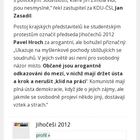
jsou nesmyslné,“ řekl zastupitel za KDU-ČSL
Jan
Zasadil
.
Postoj krajských představitelů ke studentským
protestům označil předseda Jihočechů 2012
Pavel Hroch
za arogantní, ale bohužel příznačný:
„Ukazuje na myšlenkové pochody sbližujících se
soudruhů. V jejich světě asi není pro svobodný
názor místo.
Občané jsou arogantně
odkazováni do mezí, v nichž mají držet ústa
a krok a nerušit ‚klid na práci‘
. Komunisté mají
plná ústa demokracie, když jde o jejich zájmy, ale
jakmile se svobodně projeví někdo jiný, dostávají
vztek a strach.“
Jihočeši 2012
profil »