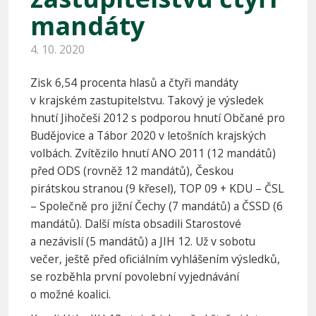
mandáty
4. 10. 2020
Zisk 6,54 procenta hlasů a čtyři mandáty
v krajském zastupitelstvu. Takový je výsledek
hnutí Jihočeši 2012 s podporou hnutí Občané pro
Budějovice a Tábor 2020 v letošních krajských
volbách. Zvítězilo hnutí ANO 2011 (12 mandátů)
před ODS (rovněž 12 mandátů), Českou
pirátskou stranou (9 křesel), TOP 09 + KDU – ČSL
– Společně pro jižní Čechy (7 mandátů) a ČSSD (6
mandátů). Další místa obsadili Starostové
a nezávislí (5 mandátů) a JIH 12. Už v sobotu
večer, ještě před oficiálním vyhlášením výsledků,
se rozběhla první povolební vyjednávání
o možné koalici.