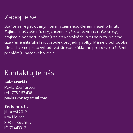
Zapojte se
Staňte se registrovaným příznivcem nebo členem našeho hnutí.
Zajímají náš vaše názory, chceme slyšet odezvu na naše kroky,
stojíme o podporu občanů nejen ve volbách, ale i po nich. Nejsme
uzavřené elitářské hnutí, spolek pro jedny volby. Máme dlouhodobé
cíle a chceme proto vybudovat širokou základnu pro rozvoj a řešení
problémů Jihočeského kraje.
Kontaktujte nás
Sekretariát:
Pavla Zvoňárová
tel.: 775 367 438
pavlazvona@gmail.com
Sídlo hnutí:
Jihočeši 2012
Kovářov 44
398 55 Kovářov
IČ: 71443312