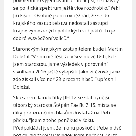
povolebního vyjednávání určitě lepší, než kdyby
se politické spektrum ještě více rozdrobilo,” řekl
Jiří Fišer. “Osobně jsem rovněž rád, že se do
krajského zastupitelstva nedostali zástupci
krajně vymezených politických subjektů. To je
dobré vysvědčení voličů.”
Staronovým krajským zastupitelem bude i Martin
Doležal. “Velmi mě těší, že v Sezimově Ústí, kde
jsem starostou, jsme výsledek v porovnání
s volbami 2016 ještě vylepšili. Jako vítězové jsme
zde získali více než 23 procent hlasů,” upřesnil
Doležal.
Skokanem kandidátky JIH 12 se stal nynější
táborský starosta Štěpán Pavlík. Z 15. místa se
díky preferenčním hlasům dostal až na třetí
příčku. “Jsem z toho poněkud v šoku.
Předpokládal jsem, že mohu poskočit třeba o dvě
pozice, ale takový výsledek jsem nečekal. Asi to