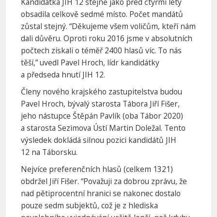
Kandidátka JIH 12 stejně jako před čtyřmi lety
obsadila celkově sedmé místo. Počet mandátů
zůstal stejný. “Děkujeme všem voličům, kteří nám
dali důvěru. Oproti roku 2016 jsme v absolutních
počtech získali o téměř 2400 hlasů víc. To nás
těší,” uvedl Pavel Hroch, lídr kandidátky
a předseda hnutí JIH 12.
Členy nového krajského zastupitelstva budou
Pavel Hroch, bývalý starosta Tábora Jiří Fišer,
jeho nástupce Štěpán Pavlík (oba Tábor 2020)
a starosta Sezimova Ústí Martin Doležal. Tento
výsledek dokládá silnou pozici kandidátů JIH
12 na Táborsku.
Nejvíce preferenčních hlasů (celkem 1321)
obdržel Jiří Fišer. “Považuji za dobrou zprávu, že
nad pětiprocentní hranici se nakonec dostalo
pouze sedm subjektů, což je z hlediska