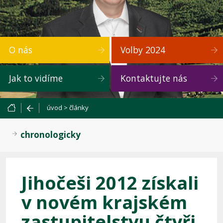
O nás
Volby 2024
Jak to vidíme
Kontaktujte nás
úvod
>
články
chronologicky
Jihočeši 2012 získali
v novém krajském
zastupitelstvu čtyři