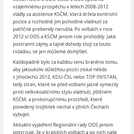
vzájemnému prospěchu v letech 2008-2012
vládly za asistence KSČM, která držela kontrolní
pozice a rozhodně jim pohodlné vládnutí za
patřičné prebendy nerušila. Po volbách v roce
2012 si ODS a KSČM jenom role prohodily. Jaké
postranní zájmy a tajné dohody stojí za touto
rošádou, se jen můžeme domýšlet.
Každopádně bylo za každou cenu bráněno tomu,
aby jakoukoliv důležitou pozici získal někdo
z Jihočechů 2012, KDU-ČSL nebo TOP 09/STAN,
tedy stran, které se před volbami jasně vymezily
proti velkokoaličnímu stylu vládnutí, jištěném
KSČM, a prokorupčnímu prostředí, které
povedený trojlístek nechal v jižních Čechách
vybujet.
Aktuální vyjádření Regionální rady ODS jenom
potvrzuje, že v krajských volbách a po nich naše