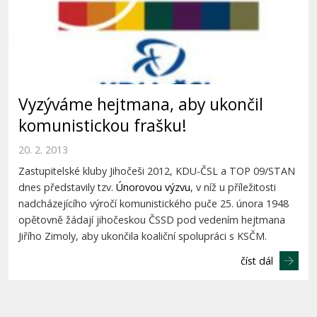
Vyzýváme hejtmana, aby ukončil
komunistickou frašku!
20. 2. 2013
Zastupitelské kluby Jihočeši 2012, KDU-ČSL a TOP 09/STAN
dnes představily tzv.
Únorovou výzvu
, v níž u příležitosti
nadcházejícího výročí komunistického puče 25. února 1948
opětovně žádají jihočeskou ČSSD pod vedením hejtmana
Jiřího Zimoly, aby ukončila koaliční spolupráci s KSČM.
číst dál