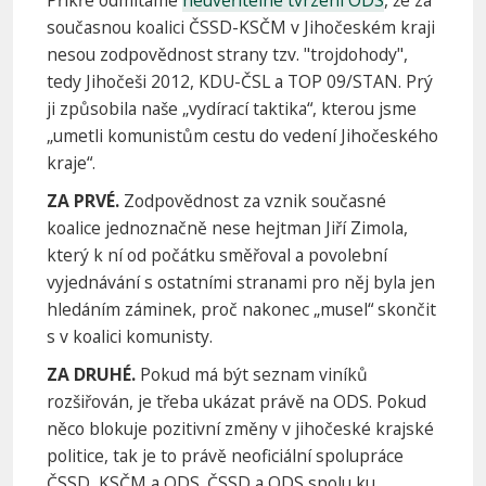
současnou koalici ČSSD-KSČM v Jihočeském kraji
nesou zodpovědnost strany tzv. "trojdohody",
tedy Jihočeši 2012, KDU-ČSL a TOP 09/STAN. Prý
ji způsobila naše „vydírací taktika“, kterou jsme
„umetli komunistům cestu do vedení Jihočeského
kraje“.
ZA PRVÉ.
Zodpovědnost za vznik současné
koalice jednoznačně nese hejtman Jiří Zimola,
který k ní od počátku směřoval a povolební
vyjednávání s ostatními stranami pro něj byla jen
hledáním záminek, proč nakonec „musel“ skončit
s v koalici komunisty.
ZA DRUHÉ.
Pokud má být seznam viníků
rozšiřován, je třeba ukázat právě na ODS. Pokud
něco blokuje pozitivní změny v jihočeské krajské
politice, tak je to právě neoficiální spolupráce
ČSSD, KSČM a ODS. ČSSD a ODS spolu ku