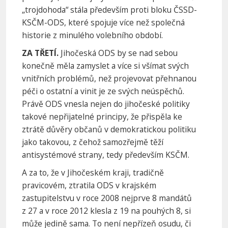
„trojdohoda“ stála především proti bloku ČSSD-
KSČM-ODS, které spojuje více než společná
historie z minulého volebního období.
ZA TŘETÍ.
Jihočeská ODS by se nad sebou
konečně měla zamyslet a více si všímat svých
vnitřních problémů, než projevovat přehnanou
péči o ostatní a vinit je ze svých neúspěchů.
Právě ODS vnesla nejen do jihočeské politiky
takové nepřijatelné principy, že přispěla ke
ztrátě důvěry občanů v demokratickou politiku
jako takovou, z čehož samozřejmě těží
antisystémové strany, tedy především KSČM.
A za to, že v Jihočeském kraji, tradičně
pravicovém, ztratila ODS v krajském
zastupitelstvu v roce 2008 nejprve 8 mandátů
z 27 a v roce 2012 klesla z 19 na pouhých 8, si
může jedině sama. To není nepřízeň osudu, či