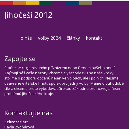
Jihočeši 2012
o nás
volby 2024
články
kontakt
Zapojte se
Staňte se registrovaným příznivcem nebo členem našeho hnutí.
Zajímají náš vaše názory, chceme slyšet odezvu na naše kroky,
stojíme o podporu občanů nejen ve volbách, ale i po nich. Nejsme
uzavřené elitářské hnutí, spolek pro jedny volby. Máme dlouhodobé
cíle a chceme proto vybudovat širokou základnu pro rozvoj a řešení
problémů Jihočeského kraje.
Kontaktujte nás
Sekretariát:
Pavla Zvoňárová