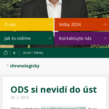
O nás
Volby 2024
Jak to vidíme
Kontaktujte nás
úvod
>
články
chronologicky
ODS si nevidí do úst
20. 2. 2013
Příkře odmítáme
neuvěřitelné tvrzení ODS
, že za