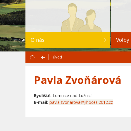
O nás
Volby
úvod
Pavla Zvoňárová
Bydliště:
Lomnice nad Lužnicí
E-mail:
pavla.zvonarova@jihocesi2012.cz