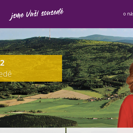
o ná
12
sedé