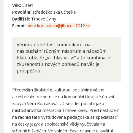
Věk:
53 let
Povolání:
středoškolská učitelka
Bydliště:
Trhové Sviny
E-mail:
vera.korcakova@jihocesi2012.cz
Věřím v důležitost komunikace, na
naslouchání různým názorům a nápadům.
Platí totiž, že „víc hlav víc ví“ a že kombinace
zkušeností a nových pohledů na věc je
prospěšná.
Především školstvím, kulturou, sociálními věcmi
a cestovním ruchem se na komunální i krajské úrovni
zabývá Věra Korčaková. Už šest let působí jako
místostarostka městečka Trhové Sviny. Před nástupem
na radnici tato vystudovaná pedagožka se specializací
na český jazyk a společenské vědy vyučovala na
středních školách. Ve volném čase relaxuje u kvalitní