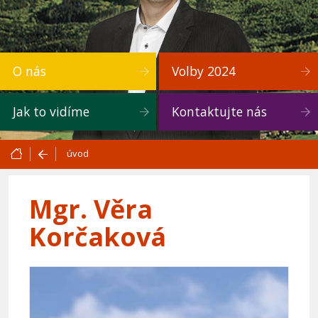
O nás
Volby 2024
Jak to vidíme
Kontaktujte nás
úvod
Mgr. Věra
Korčaková