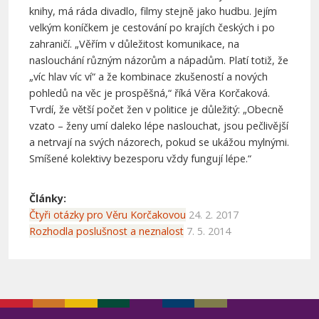
knihy, má ráda divadlo, filmy stejně jako hudbu. Jejím
velkým koníčkem je cestování po krajích českých i po
zahraničí. „Věřím v důležitost komunikace, na
naslouchání různým názorům a nápadům. Platí totiž, že
„víc hlav víc ví“ a že kombinace zkušeností a nových
pohledů na věc je prospěšná,“ říká Věra Korčaková.
Tvrdí, že větší počet žen v politice je důležitý: „Obecně
vzato – ženy umí daleko lépe naslouchat, jsou pečlivější
a netrvají na svých názorech, pokud se ukážou mylnými.
Smíšené kolektivy bezesporu vždy fungují lépe.“
Články:
Čtyři otázky pro Věru Korčakovou
24. 2. 2017
Rozhodla poslušnost a neznalost
7. 5. 2014