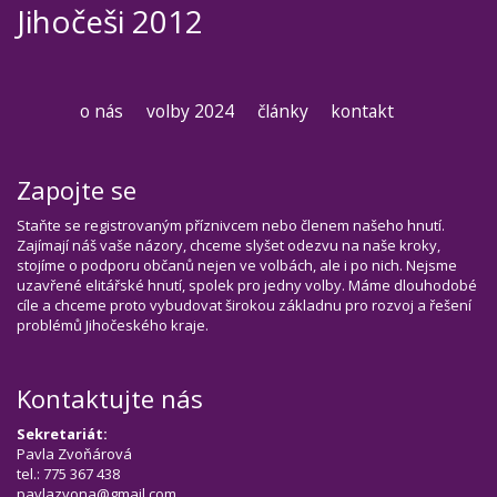
Jihočeši 2012
o nás
volby 2024
články
kontakt
Zapojte se
Staňte se registrovaným příznivcem nebo členem našeho hnutí.
Zajímají náš vaše názory, chceme slyšet odezvu na naše kroky,
stojíme o podporu občanů nejen ve volbách, ale i po nich. Nejsme
uzavřené elitářské hnutí, spolek pro jedny volby. Máme dlouhodobé
cíle a chceme proto vybudovat širokou základnu pro rozvoj a řešení
problémů Jihočeského kraje.
Kontaktujte nás
Sekretariát:
Pavla Zvoňárová
tel.: 775 367 438
pavlazvona@gmail.com