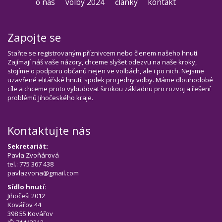
o nás
volby 2024
články
kontakt
Zapojte se
Staňte se registrovaným příznivcem nebo členem našeho hnutí.
Zajímají náš vaše názory, chceme slyšet odezvu na naše kroky,
stojíme o podporu občanů nejen ve volbách, ale i po nich. Nejsme
uzavřené elitářské hnutí, spolek pro jedny volby. Máme dlouhodobé
cíle a chceme proto vybudovat širokou základnu pro rozvoj a řešení
problémů Jihočeského kraje.
Kontaktujte nás
Sekretariát:
Pavla Zvoňárová
tel.: 775 367 438
pavlazvona@gmail.com
Sídlo hnutí:
Jihočeši 2012
Kovářov 44
398 55 Kovářov