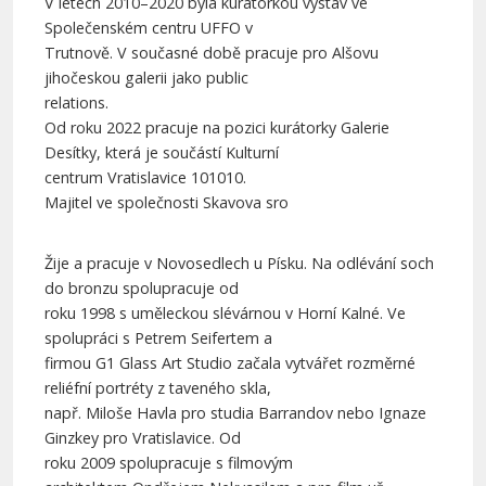
V letech 2010–2020 byla kurátorkou výstav ve
Společenském centru UFFO v
Trutnově. V současné době pracuje pro Alšovu
jihočeskou galerii jako public
relations.
Od roku 2022 pracuje na pozici kurátorky Galerie
Desítky, která je součástí Kulturní
centrum Vratislavice 101010.
Majitel ve společnosti Skavova sro
Žije a pracuje v Novosedlech u Písku. Na odlévání soch
do bronzu spolupracuje od
roku 1998 s uměleckou slévárnou v Horní Kalné. Ve
spolupráci s Petrem Seifertem a
firmou G1 Glass Art Studio začala vytvářet rozměrné
reliéfní portréty z taveného skla,
např. Miloše Havla pro studia Barrandov nebo Ignaze
Ginzkey pro Vratislavice. Od
roku 2009 spolupracuje s filmovým