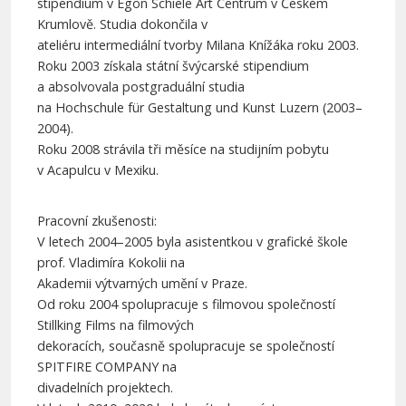
stipendium v Egon Schiele Art Centrum v Českém
Krumlově. Studia dokončila v
ateliéru intermediální tvorby Milana Knížáka roku 2003.
Roku 2003 získala státní švýcarské stipendium
a absolvovala postgraduální studia
na Hochschule für Gestaltung und Kunst Luzern (2003–
2004).
Roku 2008 strávila tři měsíce na studijním pobytu
v Acapulcu v Mexiku.
Pracovní zkušenosti:
V letech 2004–2005 byla asistentkou v grafické škole
prof. Vladimíra Kokolii na
Akademii výtvarných umění v Praze.
Od roku 2004 spolupracuje s filmovou společností
Stillking Films na filmových
dekoracích, současně spolupracuje se společností
SPITFIRE COMPANY na
divadelních projektech.