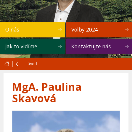
O nás
Volby 2024
Jak to vidíme
Kontaktujte nás
úvod
MgA. Paulina
Skavová