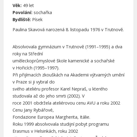
Věk:
49 let
Povolání:
sochařka
Bydliště:
Písek
Paulina Skavová narozená 8. listopadu 1976 v Trutnově.
Absolvovala gymnázium v Trutnově (1991–1995) a dva
roky na Střední
uměleckoprůmyslové škole kamenické a sochařské
v Hořicích (1995–1997).
Při přijímacích zkouškách na Akademii výtvarných umění
v Praze si ji vybral do
svého ateliéru profesor Karel Nepraš, u kterého
studovala až do jeho smrti (2002). V
roce 2001 obdržela ateliérovou cenu AVU a roku 2002
Cenu Jany Rybářové,
Fondazione Europea Margherita, Itálie.
Roku 1999 absolvovala studijní pobyt programu
Erasmus v Helsinkách, roku 2002