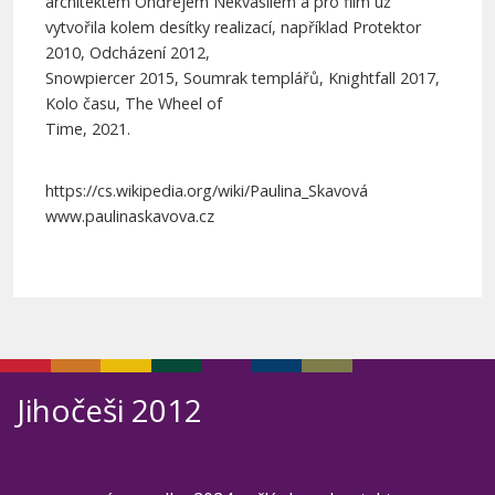
architektem Ondřejem Nekvasilem a pro film už
vytvořila kolem desítky realizací, například Protektor
2010, Odcházení 2012,
Snowpiercer 2015, Soumrak templářů, Knightfall 2017,
Kolo času, The Wheel of
Time, 2021.
https://cs.wikipedia.org/wiki/Paulina_Skavová
www.paulinaskavova.cz
Jihočeši 2012