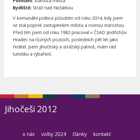
Povolání:
starosta města
Bydliště:
Stráž nad Nežárkou
V komunální politice působím od roku 2014, kdy jsem
se stal poprvé zastupitelem města a rovnou starostou.
Před tím jsem od roku 1982 pracoval v ČSAD Jindřichův
Hradec na různých pozicích, posledních pět let jako
ředitel. Jsem jihočeský a strážský patriot, mám rád
turistiku a rybaření.
Jihočeši 2012
o nás
volby 2024
články
kontakt