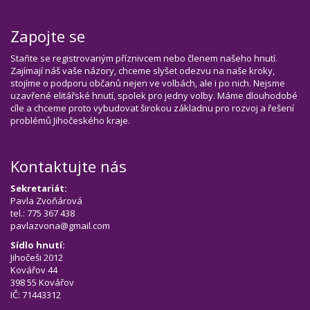
Zapojte se
Staňte se registrovaným příznivcem nebo členem našeho hnutí.
Zajímají náš vaše názory, chceme slyšet odezvu na naše kroky,
stojíme o podporu občanů nejen ve volbách, ale i po nich. Nejsme
uzavřené elitářské hnutí, spolek pro jedny volby. Máme dlouhodobé
cíle a chceme proto vybudovat širokou základnu pro rozvoj a řešení
problémů Jihočeského kraje.
Kontaktujte nás
Sekretariát:
Pavla Zvoňárová
tel.: 775 367 438
pavlazvona@gmail.com
Sídlo hnutí:
Jihočeši 2012
Kovářov 44
398 55 Kovářov
IČ: 71443312