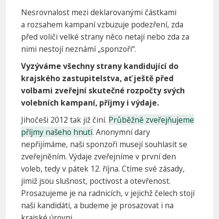
Nesrovnalost mezi deklarovanými částkami
a rozsahem kampaní vzbuzuje podezření, zda
před voliči velké strany něco netají nebo zda za
nimi nestojí neznámí „sponzoři“.
Vyzýváme všechny strany kandidující do
krajského zastupitelstva, ať ještě před
volbami zveřejní skutečné rozpočty svých
volebních kampaní, příjmy i výdaje.
Jihočeši 2012 tak již činí.
Průběžně zveřejňujeme
příjmy našeho hnutí
. Anonymní dary
nepřijímáme, naši sponzoři musejí souhlasit se
zveřejněním. Výdaje zveřejníme v první den
voleb, tedy v pátek 12. října. Ctíme své zásady,
jimiž jsou slušnost, poctivost a otevřenost.
Prosazujeme je na radnicích, v jejichž čelech stojí
naši kandidáti, a budeme je prosazovat i na
krajské úrovni.