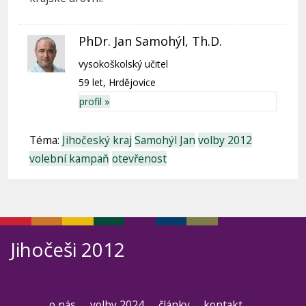
PhDr. Jan Samohýl, Th.D.
vysokoškolský učitel
59 let, Hrdějovice
profil »
Téma:
Jihočeský kraj
Samohýl Jan
volby 2012
volební kampaň
otevřenost
Jihočeši 2012
o nás
volby 2024
články
kontakt