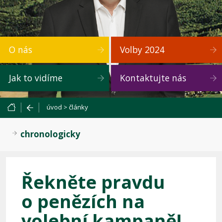
O nás
Volby 2024
Jak to vidíme
Kontaktujte nás
úvod
>
články
chronologicky
Řekněte pravdu
o penězích na
volební kampaně!