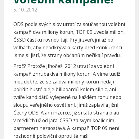
5. 10. 2012
ODS podle svých slov utratí za současnou volební
kampaň dva miliony korun, TOP 09 uvedla milion,
ČSSD částku rovnou tají. Prý ji zveřejní až po
volbách, aby neodkrývala karty před konkurencí.
Jsme si jistí, že strany občanům neříkají pravdu.
Proč? Protože Jihočeši 2012 utratí za volební
kampaň zhruba dva miliony korun. A víme tudíž
moc dobře, že se za dva miliony korun nedají
pořídit husté aleje billboardů kolem silnic, ani
tváře kandidátů vylepené na každém rohu nebo
sloupu veřejného osvětlení, jimiž zaplavila jižní
Čechy ODS. A ani inzerce, již si tato strana platí
v médiích už od jara. ČSSD za svým koaličním
partnerem nezaostává. A kampaň TOP 09 není
rozhodně poloviční oproti té naší.