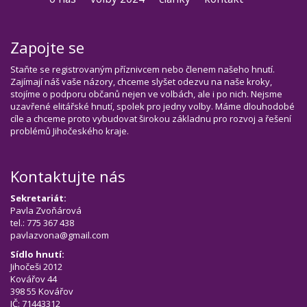
Zapojte se
Staňte se registrovaným příznivcem nebo členem našeho hnutí.
Zajímají náš vaše názory, chceme slyšet odezvu na naše kroky,
stojíme o podporu občanů nejen ve volbách, ale i po nich. Nejsme
uzavřené elitářské hnutí, spolek pro jedny volby. Máme dlouhodobé
cíle a chceme proto vybudovat širokou základnu pro rozvoj a řešení
problémů Jihočeského kraje.
Kontaktujte nás
Sekretariát:
Pavla Zvoňárová
tel.: 775 367 438
pavlazvona@gmail.com
Sídlo hnutí:
Jihočeši 2012
Kovářov 44
398 55 Kovářov
IČ: 71443312