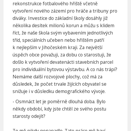
rekonstrukce fotbalového hřiště včetně
vytvoření nového zázemí pro hráče a tribuny pro
diváky. Investice do základní školy dosáhly již
několika desítek milionů korun a můžu s klidem
říct, že naše škola svým vybavením jednotlivých
tříd, speciálních učeben nebo hřištěm patří
k nejlepším v Jihočeském kraji. Za největší
úspěch obce považuji, za dobu co starostuji, že
došlo k vytvoření devatenácti stavebních parcel
pro individuální bytovou výstavbu. A co nás trápí?
Nemáme další rozvojové plochy, což má za
důsledek, že počet trvale žijících obyvatel se
snižuje i v důsledku demografického vývoje.
- Osmnáct let je poměrně dlouhá doba. Bylo
někdy období, kdy jste chtěl ze svého postu
starosty odejít?
To mě nikdy nenapadlo. Tato práce mě baví