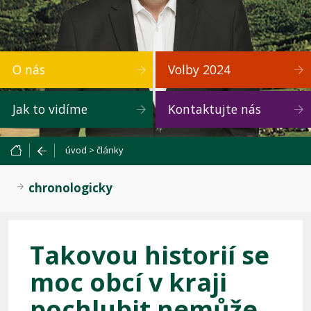
O nás
Volby 2024
Jak to vidíme
Kontaktujte nás
úvod
>
články
chronologicky
Takovou historií se
moc obcí v kraji
pochlubit nemůže,