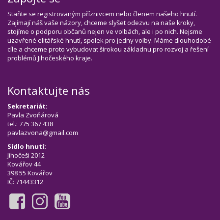
Staňte se registrovaným příznivcem nebo členem našeho hnutí.
Zajímají náš vaše názory, chceme slyšet odezvu na naše kroky,
stojíme o podporu občanů nejen ve volbách, ale i po nich. Nejsme
uzavřené elitářské hnutí, spolek pro jedny volby. Máme dlouhodobé
cíle a chceme proto vybudovat širokou základnu pro rozvoj a řešení
problémů Jihočeského kraje.
Kontaktujte nás
Sekretariát:
Pavla Zvoňárová
tel.: 775 367 438
pavlazvona@gmail.com
Sídlo hnutí:
Jihočeši 2012
Kovářov 44
398 55 Kovářov
IČ: 71443312