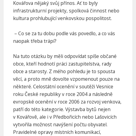
Kovářova nějaký svůj přínos. Ať to byly
infrastrukturní projekty, spolková činnost nebo
kultura prohlubující venkovskou pospolitost.
– Co se za tu dobu podle vás povedlo, a co vás
naopak třeba trápí?
Na tuto otázku by měli odpovídat spíše občané
obce, kteří hodnotí práci zastupitelstva, rady
obce a starosty. Z mého pohledu je to spousta
věcí, a proto mně dovolte vzpomenout pouze na
některé. Celostátní ocenění v soutěži Vesnice
roku České republiky v roce 2004 a následně
evropské ocenění v roce 2006 za rozvoj venkova,
patří do této kategorie. Výstavba bytů nejen
v Kovářově, ale i v Předbořicích nebo Lašovicích
vytvořila možnost navýšení počtu obyvatel.
Pravidelné opravy místních komunikací,