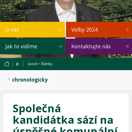
O nás
Volby 2024
Jak to vidíme
Kontaktujte nás
úvod
>
články
chronologicky
Společná
kandidátka sází na
úspěšné komunální