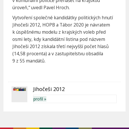
v komunální politice přenášet na krajskou
úroveň,“ uvedl Pavel Hroch.
Vytvoření společné kandidátky politických hnutí
Jihočeši 2012, HOPB a Tábor 2020 je návratem
k úspěšnému modelu z krajských voleb před
osmi lety, kdy kandidátní listina pod názvem
Jihočeši 2012 získala třetí nejvyšší počet hlasů
(14,58 procenta) a v zastupitelstvu obsadila
9 z 55 mandátů.
Jihočeši 2012
profil »