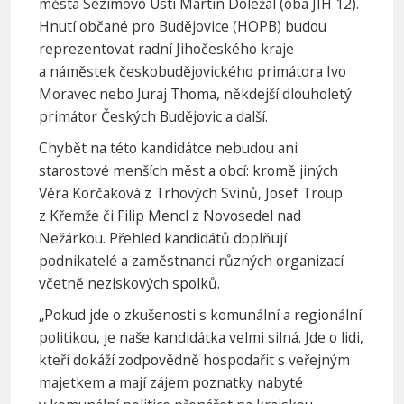
města Sezimovo Ústí Martin Doležal (oba JIH 12).
Hnutí občané pro Budějovice (HOPB) budou
reprezentovat radní Jihočeského kraje
a náměstek českobudějovického primátora Ivo
Moravec nebo Juraj Thoma, někdejší dlouholetý
primátor Českých Budějovic a další.
Chybět na této kandidátce nebudou ani
starostové menších měst a obcí: kromě jiných
Věra Korčaková z Trhových Svinů, Josef Troup
z Křemže či Filip Mencl z Novosedel nad
Nežárkou. Přehled kandidátů doplňují
podnikatelé a zaměstnanci různých organizací
včetně neziskových spolků.
„Pokud jde o zkušenosti s komunální a regionální
politikou, je naše kandidátka velmi silná. Jde o lidi,
kteří dokáží zodpovědně hospodařit s veřejným
majetkem a mají zájem poznatky nabyté