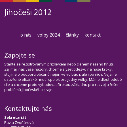
Jihočeši 2012
o nás
volby 2024
články
kontakt
Zapojte se
Staňte se registrovaným příznivcem nebo členem našeho hnutí.
Zajímají náš vaše názory, chceme slyšet odezvu na naše kroky,
stojíme o podporu občanů nejen ve volbách, ale i po nich. Nejsme
uzavřené elitářské hnutí, spolek pro jedny volby. Máme dlouhodobé
cíle a chceme proto vybudovat širokou základnu pro rozvoj a řešení
problémů Jihočeského kraje.
Kontaktujte nás
Sekretariát:
Pavla Zvoňárová