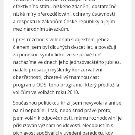
efektivního státu, nízkého zdanění, dostatečně
nízké míry přerozdělování, ochrany ústavnosti
a respektu k zákonům České republiky a jejím
mezinárodním závazkům.
I přes rozchod s volebním subjektem, jehož
členem jsem byl dlouhých dvacet let, a považuji
za poněkud symbolické, že se právě teď
nacházíme ve dnech jeho jednadvacátého jubilea,
nadále prosazuji myšlenky konzervativní
obezřetnosti, chcete-li významnou část
programu ODS, toho programu, který předložila
voličům ve volbách roku 2010.
Současnou politickou krizi jsem nevyvolal a ani se
na ní nepodílel. I tak, nebo snad právě proto,
jsem volán k odpovědnosti, mému rozhodování je
přisuzován význam osudovosti. Neodpustím si
pichlavost spočívající v uvedení paradoxu, kdy