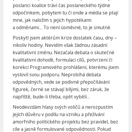
poslanci koalice tráví čas poslaneckého týdne
odpočinkem, pobytem tu či onde a média se ptají
mne, jak naložím s jejich hypotékami
a odměnami… To není úsměvné, to je smutné.
Poskytl jsem aktérům krize dostatek času, dny –
nikoliv hodiny. Nevidím však žádnou zásadní
kvalitativní změnu. Nezačala debata o skutečné
kvalitativní dohodě, formulaci cílů, potvrzení či
korekci Programového prohlášení, kterému jsem
vyslovil svou podporu. Neprobíhá debata
odpovědných, vede se podivné přepočítávání
figurek, černé se stávají bílými, bez záruk, že
napříště, bude-li třeba, opět vybělí…
Neodevzdám hlasy svých voličů a nerozpustím
jejich důvěru v podílu na vzniku a přežívání
amorfního politického projektu bez pravidel, bez
cíle a jasně formulované odpovědnosti. Pokud