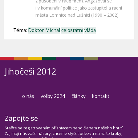
z působení v řadě firem. Angažoval se
i v komunální politice jako zastupitel a radní
města Lomnice nad Lužnicí (1990 – 2002).
Téma:
Doktor Michal
celostátní
vláda
Jihočeši 2012
o nás
volby 2024
články
kontakt
Zapojte se
Staňte se registrovaným příznivcem nebo členem našeho hnutí.
Zajímají náš vaše názory, chceme slyšet odezvu na naše kroky,