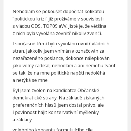
Nehodlám se pokoušet dopočítat kolikátou
"politickou krizi" již prožíváme v souvislosti
s vládou ODS, TOP09 aVV. Jisté je, že většina
z nich byla vyvolána zevnitř nikoliv zvenčí.
I současné tření bylo vyvoláno uvnitř vládních
stran. Jakkoliv jsem vnímán a označován za
nezařazeného poslance, dokonce nálepkován
jako volný radikál, nehodlám a ani nemohu tvářit
se tak, že na mne politické napětí nedoléhá
a netýká se mne.
Byl jsem zvolen na kandidátce Občanské
demokratické strany. Na základě získaných
preferenčních hlasů jsem dostal právo, ale
i povinnost hájit konzervativní myšlenky
a základy
volebního konceptu formulujícího cíle