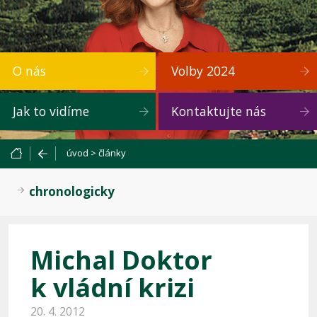
O nás
Volby 2024
Jak to vidíme
Kontaktujte nás
úvod
>
články
chronologicky
Michal Doktor
k vládní krizi
20. 4. 2012