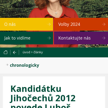
O nás
Volby 2024
Jak to vidíme
Kontaktujte nás
úvod
>
články
chronologicky
Kandidátku
Jihočechů 2012
povede Luboš