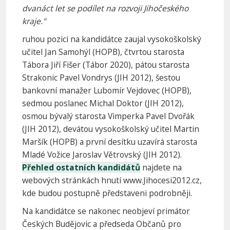
dvanáct let se podílet na rozvoji Jihočeského
kraje."
ruhou pozici na kandidátce zaujal vysokoškolský
učitel Jan Samohýl (HOPB), čtvrtou starosta
Tábora Jiří Fišer (Tábor 2020), pátou starosta
Strakonic Pavel Vondrys (JIH 2012), šestou
bankovní manažer Lubomír Vejdovec (HOPB),
sedmou poslanec Michal Doktor (JIH 2012),
osmou bývalý starosta Vimperka Pavel Dvořák
(JIH 2012), devátou vysokoškolský učitel Martin
Maršík (HOPB) a první desítku uzavírá starosta
Mladé Vožice Jaroslav Větrovský (JIH 2012).
Přehled ostatních kandidátů
najdete na
webových stránkách hnutí www.Jihocesi2012.cz,
kde budou postupně představeni podrobněji.
Na kandidátce se nakonec neobjeví primátor
Českých Budějovic a předseda Občanů pro