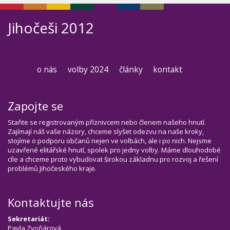
Jihočeši 2012
o nás
volby 2024
články
kontakt
Zapojte se
Staňte se registrovaným příznivcem nebo členem našeho hnutí.
Zajímají náš vaše názory, chceme slyšet odezvu na naše kroky,
stojíme o podporu občanů nejen ve volbách, ale i po nich. Nejsme
uzavřené elitářské hnutí, spolek pro jedny volby. Máme dlouhodobé
cíle a chceme proto vybudovat širokou základnu pro rozvoj a řešení
problémů Jihočeského kraje.
Kontaktujte nás
Sekretariát:
Pavla Zvoňárová