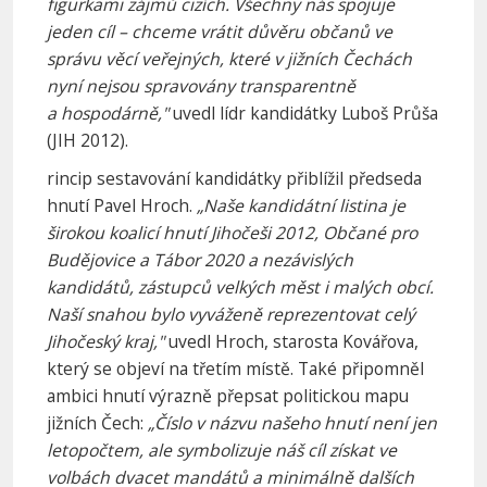
figurkami zájmů cizích. Všechny nás spojuje
jeden cíl – chceme vrátit důvěru občanů ve
správu věcí veřejných, které v jižních Čechách
nyní nejsou spravovány transparentně
a hospodárně,"
uvedl lídr kandidátky Luboš Průša
(JIH 2012).
rincip sestavování kandidátky přiblížil předseda
hnutí Pavel Hroch.
„Naše kandidátní listina je
širokou koalicí hnutí Jihočeši 2012, Občané pro
Budějovice a Tábor 2020 a nezávislých
kandidátů, zástupců velkých měst i malých obcí.
Naší snahou bylo vyváženě reprezentovat celý
Jihočeský kraj,"
uvedl Hroch, starosta Kovářova,
který se objeví na třetím místě. Také připomněl
ambici hnutí výrazně přepsat politickou mapu
jižních Čech:
„Číslo v názvu našeho hnutí není jen
letopočtem, ale symbolizuje náš cíl získat ve
volbách dvacet mandátů a minimálně dalších