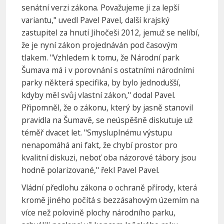
senátní verzi zákona. Považujeme ji za lepší
variantu," uvedl Pavel Pavel, další krajský
zastupitel za hnutí Jihočeši 2012, jemuž se nelíbí,
že je nyní zákon projednáván pod časovým
tlakem. "Vzhledem k tomu, že Národní park
Šumava má i v porovnání s ostatními národními
parky některá specifika, by bylo jednodušší,
kdyby měl svůj vlastní zákon," dodal Pavel.
Připomněl, že o zákonu, který by jasně stanovil
pravidla na Šumavě, se neúspěšně diskutuje už
téměř dvacet let. "Smysluplnému výstupu
nenapomáhá ani fakt, že chybí prostor pro
kvalitní diskuzi, neboť oba názorové tábory jsou
hodně polarizované," řekl Pavel Pavel.
Vládní předlohu zákona o ochraně přírody, která
kromě jiného počítá s bezzásahovým územím na
více než polovině plochy národního parku,