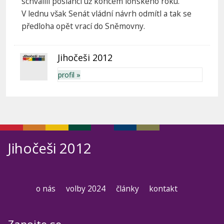
schválili poslanci už koncem loňského roku.
V lednu však Senát vládní návrh odmítl a tak se
předloha opět vrací do Sněmovny.
Jihočeši 2012
profil »
Jihočeši 2012
o nás
volby 2024
články
kontakt
Zapojte se