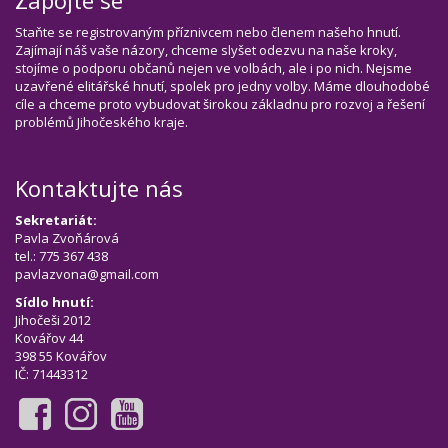
Staňte se registrovaným příznivcem nebo členem našeho hnutí.
Zajímají náš vaše názory, chceme slyšet odezvu na naše kroky,
stojíme o podporu občanů nejen ve volbách, ale i po nich. Nejsme
uzavřené elitářské hnutí, spolek pro jedny volby. Máme dlouhodobé
cíle a chceme proto vybudovat širokou základnu pro rozvoj a řešení
problémů Jihočeského kraje.
Kontaktujte nás
Sekretariát:
Pavla Zvoňárová
tel.: 775 367 438
pavlazvona@gmail.com
Sídlo hnutí:
Jihočeši 2012
Kovářov 44
398 55 Kovářov
IČ: 71443312