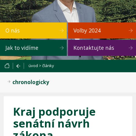
O nás
Volby 2024
Jak to vidíme
Kontaktujte nás
úvod
>
články
chronologicky
Kraj podporuje
senátní návrh
zákona