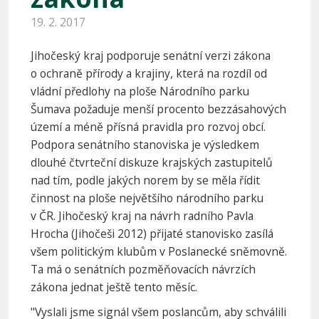
19. 2. 2017
Jihočeský kraj podporuje senátní verzi zákona
o ochraně přírody a krajiny, která na rozdíl od
vládní předlohy na ploše Národního parku
Šumava požaduje menší procento bezzásahových
území a méně přísná pravidla pro rozvoj obcí.
Podpora senátního stanoviska je výsledkem
dlouhé čtvrteční diskuze krajských zastupitelů
nad tím, podle jakých norem by se měla řídit
činnost na ploše největšího národního parku
v ČR. Jihočeský kraj na návrh radního Pavla
Hrocha (Jihočeši 2012) přijaté stanovisko zasílá
všem politickým klubům v Poslanecké sněmovně.
Ta má o senátních pozměňovacích návrzích
zákona jednat ještě tento měsíc.
"Vyslali jsme signál všem poslancům, aby schválili