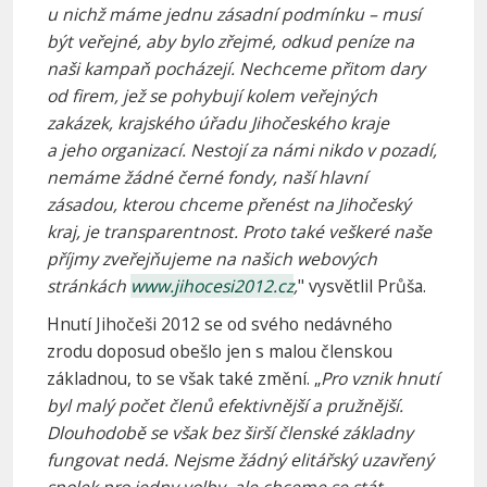
u nichž máme jednu zásadní podmínku – musí
být veřejné, aby bylo zřejmé, odkud peníze na
naši kampaň pocházejí. Nechceme přitom dary
od firem, jež se pohybují kolem veřejných
zakázek, krajského úřadu Jihočeského kraje
a jeho organizací. Nestojí za námi nikdo v pozadí,
nemáme žádné černé fondy, naší hlavní
zásadou, kterou chceme přenést na Jihočeský
kraj, je transparentnost. Proto také veškeré naše
příjmy zveřejňujeme na našich webových
stránkách
www.jihocesi2012.cz
,
" vysvětlil Průša.
Hnutí Jihočeši 2012 se od svého nedávného
zrodu doposud obešlo jen s malou členskou
základnou, to se však také změní. „
Pro vznik hnutí
byl malý počet členů efektivnější a pružnější.
Dlouhodobě se však bez širší členské základny
fungovat nedá. Nejsme žádný elitářský uzavřený
spolek pro jedny volby, ale chceme se stát