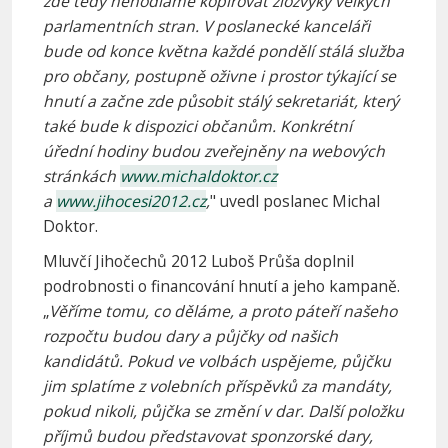
zde tedy nehodláme kopírovat zlozvyky velkých
parlamentních stran. V poslanecké kanceláři
bude od konce května každé pondělí stálá služba
pro občany, postupně oživne i prostor týkající se
hnutí a začne zde působit stálý sekretariát, který
také bude k dispozici občanům. Konkrétní
úřední hodiny budou zveřejněny na webových
stránkách
www.michaldoktor.cz
a
www.jihocesi2012.cz
,
" uvedl poslanec Michal
Doktor.
Mluvčí Jihočechů 2012 Luboš Průša doplnil
podrobnosti o financování hnutí a jeho kampaně.
„
Věříme tomu, co děláme, a proto páteří našeho
rozpočtu budou dary a půjčky od našich
kandidátů. Pokud ve volbách uspějeme, půjčku
jim splatíme z volebních příspěvků za mandáty,
pokud nikoli, půjčka se změní v dar. Další položku
příjmů budou představovat sponzorské dary,