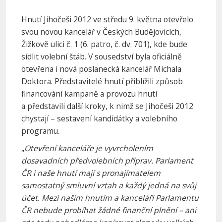
Hnutí Jihočeši 2012 ve středu 9. května otevřelo
svou novou kancelář v Českých Budějovicích,
Žižkově ulici č. 1 (6. patro, č. dv. 701), kde bude
sídlit volební štáb. V sousedství byla oficiálně
otevřena i nová poslanecká kancelář Michala
Doktora. Představitelé hnutí přiblížili způsob
financování kampaně a provozu hnutí
a představili další kroky, k nimž se Jihočeši 2012
chystají – sestavení kandidátky a volebního
programu.
„
Otevření kanceláře je vyvrcholením
dosavadních předvolebních příprav. Parlament
ČR i naše hnutí mají s pronajímatelem
samostatný smluvní vztah a každý jedná na svůj
účet. Mezi naším hnutím a kanceláří Parlamentu
ČR nebude probíhat žádné finanční plnění – ani