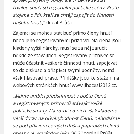
trvalou součástí regionální politické scény. Proto
stojíme o lidi, kteří se chtějí zapojit do činnosti
našeho hnutí,
" dodal Průša.
Zájemci se mohou stát buď přímo členy hnutí,
nebo jeho registrovanými příznivci. Na člena jsou
kladeny vyšší nároky, musí se za něj zaručit
někdo ze stávajících. Registrovaný příznivec se
může účastnit veškeré činnosti hnutí, zapojovat
se do diskuse a přispívat svými podněty, nemá
však hlasovací právo. Přihlášky jsou ke stažení na
webových stránkách hnutí www.jihocesi2012.cz.
„
Máme ambici předstihnout v počtu členů
a registrovaných příznivců stávající velké
politické strany. Na rozdíl od nich však klademe
větší důraz na důvěryhodnost členů, nehodláme
se pod přílivem černých duší a papírových členů
obsahově vyprázdnit jako ODS,
" doplnil Průša.