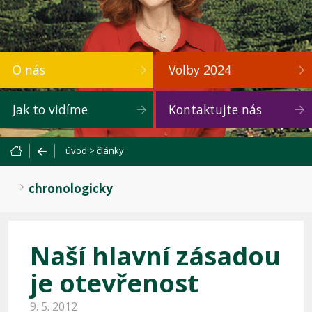
O nás
Volby 2024
Jak to vidíme
Kontaktujte nás
úvod
>
články
chronologicky
Naší hlavní zásadou
je otevřenost
9. 5. 2012