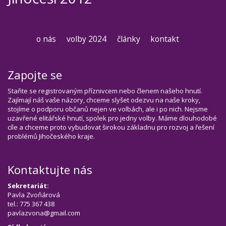
o nás
volby 2024
články
kontakt
Zapojte se
Staňte se registrovaným příznivcem nebo členem našeho hnutí.
Zajímají náš vaše názory, chceme slyšet odezvu na naše kroky,
stojíme o podporu občanů nejen ve volbách, ale i po nich. Nejsme
uzavřené elitářské hnutí, spolek pro jedny volby. Máme dlouhodobé
cíle a chceme proto vybudovat širokou základnu pro rozvoj a řešení
problémů Jihočeského kraje.
Kontaktujte nás
Sekretariát:
Pavla Zvoňárová
tel.: 775 367 438
pavlazvona@gmail.com