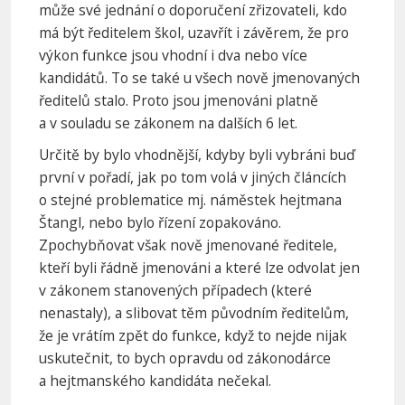
může své jednání o doporučení zřizovateli, kdo
má být ředitelem škol, uzavřít i závěrem, že pro
výkon funkce jsou vhodní i dva nebo více
kandidátů. To se také u všech nově jmenovaných
ředitelů stalo. Proto jsou jmenováni platně
a v souladu se zákonem na dalších 6 let.
Určitě by bylo vhodnější, kdyby byli vybráni buď
první v pořadí, jak po tom volá v jiných článcích
o stejné problematice mj. náměstek hejtmana
Štangl, nebo bylo řízení zopakováno.
Zpochybňovat však nově jmenované ředitele,
kteří byli řádně jmenováni a které lze odvolat jen
v zákonem stanovených případech (které
nenastaly), a slibovat těm původním ředitelům,
že je vrátím zpět do funkce, když to nejde nijak
uskutečnit, to bych opravdu od zákonodárce
a hejtmanského kandidáta nečekal.