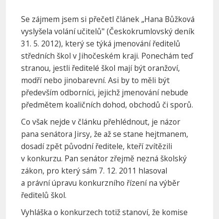
Se zájmem jsem si přečetl článek „Hana Bůžková
vyslyšela volání učitelů" (Českokrumlovský deník
31. 5. 2012), který se týká jmenování ředitelů
středních škol v Jihočeském kraji. Ponechám teď
stranou, jestli ředitelé škol mají být oranžoví,
modří nebo jinobarevní. Asi by to měli být
především odborníci, jejichž jmenování nebude
předmětem koaličních dohod, obchodů či sporů.
Co však nejde v článku přehlédnout, je názor
pana senátora Jirsy, že až se stane hejtmanem,
dosadí zpět původní ředitele, kteří zvítězili
v konkurzu. Pan senátor zřejmě nezná školský
zákon, pro který sám 7. 12. 2011 hlasoval
a právní úpravu konkurzního řízení na výběr
ředitelů škol.
Vyhláška o konkurzech totiž stanoví, že komise