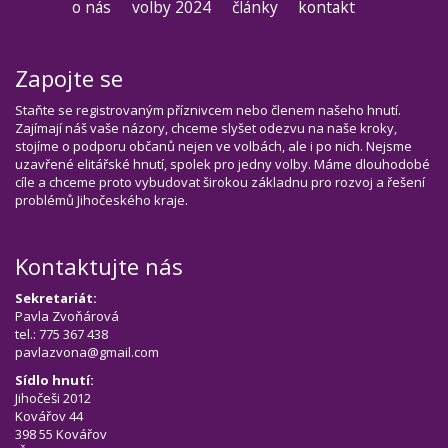
o nás
volby 2024
články
kontakt
Zapojte se
Staňte se registrovaným příznivcem nebo členem našeho hnutí.
Zajímají náš vaše názory, chceme slyšet odezvu na naše kroky,
stojíme o podporu občanů nejen ve volbách, ale i po nich. Nejsme
uzavřené elitářské hnutí, spolek pro jedny volby. Máme dlouhodobé
cíle a chceme proto vybudovat širokou základnu pro rozvoj a řešení
problémů Jihočeského kraje.
Kontaktujte nás
Sekretariát:
Pavla Zvoňárová
tel.: 775 367 438
pavlazvona@gmail.com
Sídlo hnutí:
Jihočeši 2012
Kovářov 44
398 55 Kovářov