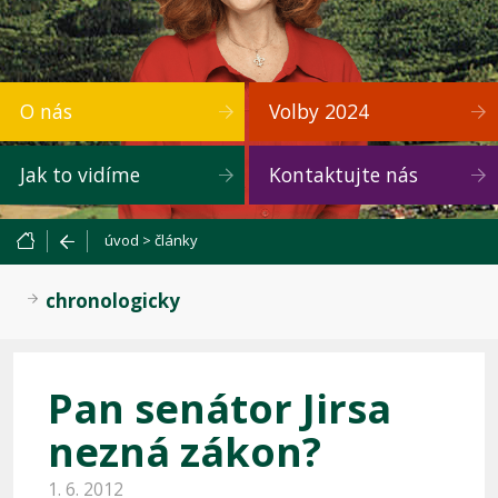
O nás
Volby 2024
Jak to vidíme
Kontaktujte nás
úvod
>
články
chronologicky
Pan senátor Jirsa
nezná zákon?
1. 6. 2012