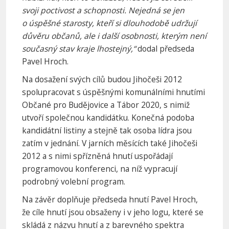
svoji poctivost a schopnosti. Nejedná se jen
o úspěšné starosty, kteří si dlouhodobě udržují
důvěru občanů, ale i další osobnosti, kterým není
současný stav kraje lhostejný,“
dodal předseda
Pavel Hroch.
Na dosažení svých cílů budou Jihočeši 2012
spolupracovat s úspěšnými komunálními hnutími
Občané pro Budějovice a Tábor 2020, s nimiž
utvoří společnou kandidátku. Konečná podoba
kandidátní listiny a stejně tak osoba lídra jsou
zatím v jednání. V jarních měsících také Jihočeši
2012 a s nimi spřízněná hnutí uspořádají
programovou konferenci, na níž vypracují
podrobný volební program.
Na závěr doplňuje předseda hnutí Pavel Hroch,
že cíle hnutí jsou obsaženy i v jeho logu, které se
skládá z názvu hnutí a z barevného spektra