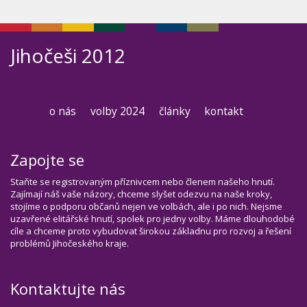
Jihočeši 2012
o nás
volby 2024
články
kontakt
Zapojte se
Staňte se registrovaným příznivcem nebo členem našeho hnutí.
Zajímají náš vaše názory, chceme slyšet odezvu na naše kroky,
stojíme o podporu občanů nejen ve volbách, ale i po nich. Nejsme
uzavřené elitářské hnutí, spolek pro jedny volby. Máme dlouhodobé
cíle a chceme proto vybudovat širokou základnu pro rozvoj a řešení
problémů Jihočeského kraje.
Kontaktujte nás