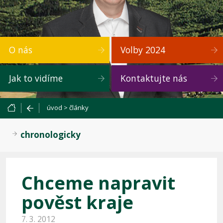
O nás
Volby 2024
Jak to vidíme
Kontaktujte nás
úvod
>
články
chronologicky
Chceme napravit
pověst kraje
7. 3. 2012