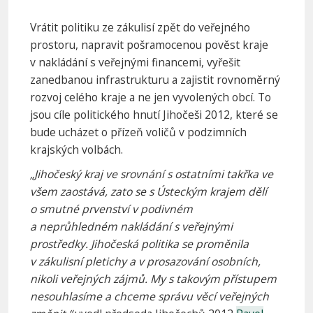
Vrátit politiku ze zákulisí zpět do veřejného
prostoru, napravit pošramocenou pověst kraje
v nakládání s veřejnými financemi, vyřešit
zanedbanou infrastrukturu a zajistit rovnoměrný
rozvoj celého kraje a ne jen vyvolených obcí. To
jsou cíle politického hnutí Jihočeši 2012, které se
bude ucházet o přízeň voličů v podzimních
krajských volbách.
„Jihočeský kraj ve srovnání s ostatními takřka ve
všem zaostává, zato se s Ústeckým krajem dělí
o smutné prvenství v podivném
a neprůhledném nakládání s veřejnými
prostředky. Jihočeská politika se proměnila
v zákulisní pletichy a v prosazování osobních,
nikoli veřejných zájmů. My s takovým přístupem
nesouhlasíme a chceme správu věcí veřejných