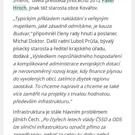
změnit,“
uvedl předseda Jihočechů 2012
Pavel
Hroch
, jinak též starosta obce Kovářov.
„Typickým příkladem nakládání s veřejným
majetkem, jaké zásadně odmítáme, je kauza
Budvar,“
připomněl členy rady hnutí a poslanec
Michal Doktor. Další radní Luboš Průša, bývalý
písecký starosta a ředitel krajského úřadu,
dodává:
„Výsledkem neprůhledného hospodaření
a komplikované administrace evropských dotací
je nerovnoměrný rozvoj kraje, kdy finance plynou
do vyvolených obcí, zatímco zbytek regionu
zaostává. To chceme napravit a chceme se také
více zaměřit na projekty s trvalou hodnotou,
především infrastrukturu.“
Infrastruktura je stále hlavním problémem
jižních Čech.
„Po čtyřech letech vlády ČSSD a ODS
lze silniční infrastrukturu označit přímo za
zanedbanou, neboť za celou tu dobu nebyl