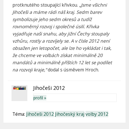
protknutého stoupající křivkou.
„Jsme všichni
Jihočeši a máme rádi náš kraj. Sedm barev
symbolizuje jeho sedm okresů a tudíž
rovnoměrný rozvoj i společné úsilí. Křivka
vyjadřuje naši snahu, aby jižní Čechy stoupaly
vzhůru, rostly a rozvíjely se. A v čísle 2012 není
obsažen jen letopočet, ale lze ho vykládat i tak,
že chceme ve volbách získat minimálně 20
mandátů a minimálně příštích 12 let se podílet
na rozvoji kraje,“
dodal s úsměvem Hroch.
Jihočeši 2012
profil »
Téma:
Jihočeši 2012
Jihočeský kraj
volby 2012