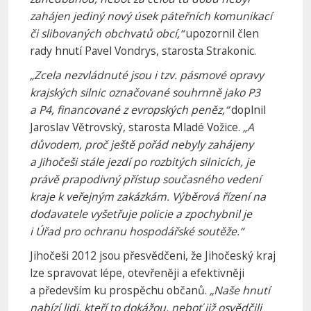
zahájen jediný nový úsek páteřních komunikací
či slibovaných obchvatů obcí,“
upozornil člen
rady hnutí Pavel Vondrys, starosta Strakonic.
„Zcela nezvládnuté jsou i tzv. pásmové opravy
krajských silnic označované souhrnně jako P3
a P4, financované z evropských peněz,“
doplnil
Jaroslav Větrovský, starosta Mladé Vožice.
„A
důvodem, proč ještě pořád nebyly zahájeny
a Jihočeši stále jezdí po rozbitých silnicích, je
právě prapodivný přístup současného vedení
kraje k veřejným zakázkám. Výběrová řízení na
dodavatele vyšetřuje policie a zpochybnil je
i Úřad pro ochranu hospodářské soutěže.“
Jihočeši 2012 jsou přesvědčeni, že Jihočeský kraj
lze spravovat lépe, otevřeněji a efektivněji
a především ku prospěchu občanů.
„Naše hnutí
nabízí lidi, kteří to dokážou, neboť již osvědčili