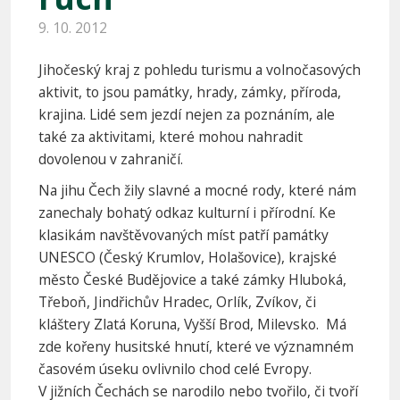
9. 10. 2012
Jihočeský kraj z pohledu turismu a volnočasových
aktivit, to jsou památky, hrady, zámky, příroda,
krajina. Lidé sem jezdí nejen za poznáním, ale
také za aktivitami, které mohou nahradit
dovolenou v zahraničí.
Na jihu Čech žily slavné a mocné rody, které nám
zanechaly bohatý odkaz kulturní i přírodní. Ke
klasikám navštěvovaných míst patří památky
UNESCO (Český Krumlov, Holašovice), krajské
město České Budějovice a také zámky Hluboká,
Třeboň, Jindřichův Hradec, Orlík, Zvíkov, či
kláštery Zlatá Koruna, Vyšší Brod, Milevsko. Má
zde kořeny husitské hnutí, které ve významném
časovém úseku ovlivnilo chod celé Evropy.
V jižních Čechách se narodilo nebo tvořilo, či tvoří