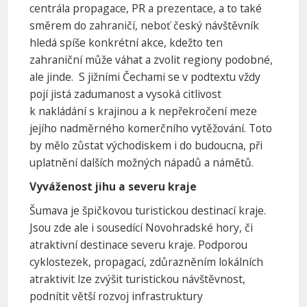
centrála propagace, PR a prezentace, a to také
směrem do zahraničí, neboť český návštěvník
hledá spíše konkrétní akce, kdežto ten
zahraniční může váhat a zvolit regiony podobné,
ale jinde. S jižními Čechami se v podtextu vždy
pojí jistá zadumanost a vysoká citlivost
k nakládání s krajinou a k nepřekročení meze
jejího nadměrného komerčního vytěžování. Toto
by mělo zůstat východiskem i do budoucna, při
uplatnění dalších možných nápadů a námětů.
Vyváženost jihu a severu kraje
Šumava je špičkovou turistickou destinací kraje.
Jsou zde ale i sousedící Novohradské hory, či
atraktivní destinace severu kraje. Podporou
cyklostezek, propagací, zdůrazněním lokálních
atraktivit lze zvýšit turistickou návštěvnost,
podnítit větší rozvoj infrastruktury