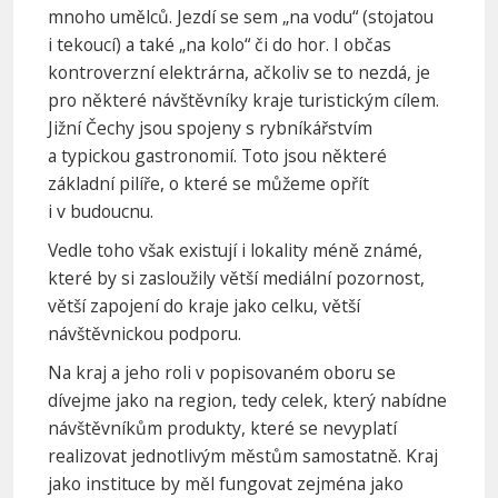
mnoho umělců. Jezdí se sem „na vodu“ (stojatou
i tekoucí) a také „na kolo“ či do hor. I občas
kontroverzní elektrárna, ačkoliv se to nezdá, je
pro některé návštěvníky kraje turistickým cílem.
Jižní Čechy jsou spojeny s rybníkářstvím
a typickou gastronomií. Toto jsou některé
základní pilíře, o které se můžeme opřít
i v budoucnu.
Vedle toho však existují i lokality méně známé,
které by si zasloužily větší mediální pozornost,
větší zapojení do kraje jako celku, větší
návštěvnickou podporu.
Na kraj a jeho roli v popisovaném oboru se
dívejme jako na region, tedy celek, který nabídne
návštěvníkům produkty, které se nevyplatí
realizovat jednotlivým městům samostatně. Kraj
jako instituce by měl fungovat zejména jako