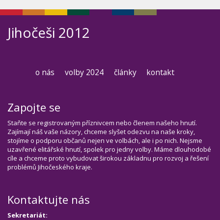
Jihočeši 2012
o nás
volby 2024
články
kontakt
Zapojte se
Staňte se registrovaným příznivcem nebo členem našeho hnutí.
Zajímají náš vaše názory, chceme slyšet odezvu na naše kroky,
stojíme o podporu občanů nejen ve volbách, ale i po nich. Nejsme
uzavřené elitářské hnutí, spolek pro jedny volby. Máme dlouhodobé
cíle a chceme proto vybudovat širokou základnu pro rozvoj a řešení
problémů Jihočeského kraje.
Kontaktujte nás
Sekretariát: