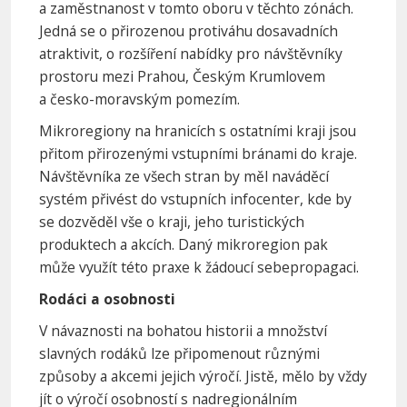
a zaměstnanost v tomto oboru v těchto zónách.
Jedná se o přirozenou protiváhu dosavadních
atraktivit, o rozšíření nabídky pro návštěvníky
prostoru mezi Prahou, Českým Krumlovem
a česko-moravským pomezím.
Mikroregiony na hranicích s ostatními kraji jsou
přitom přirozenými vstupními bránami do kraje.
Návštěvníka ze všech stran by měl naváděcí
systém přivést do vstupních infocenter, kde by
se dozvěděl vše o kraji, jeho turistických
produktech a akcích. Daný mikroregion pak
může využít této praxe k žádoucí sebepropagaci.
Rodáci a osobnosti
V návaznosti na bohatou historii a množství
slavných rodáků lze připomenout různými
způsoby a akcemi jejich výročí. Jistě, mělo by vždy
jít o výročí osobností s nadregionálním