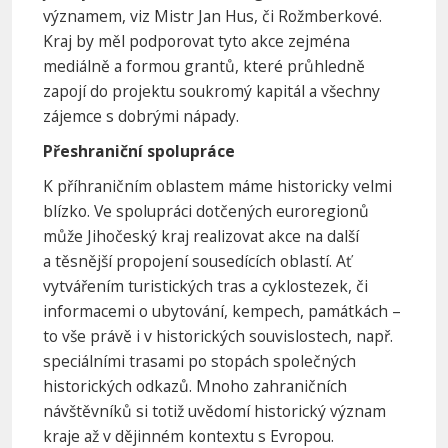
významem, viz Mistr Jan Hus, či Rožmberkové.
Kraj by měl podporovat tyto akce zejména
mediálně a formou grantů, které průhledně
zapojí do projektu soukromý kapitál a všechny
zájemce s dobrými nápady.
Přeshraniční spolupráce
K příhraničním oblastem máme historicky velmi
blízko. Ve spolupráci dotčených euroregionů
může Jihočeský kraj realizovat akce na další
a těsnější propojení sousedících oblastí. Ať
vytvářením turistických tras a cyklostezek, či
informacemi o ubytování, kempech, památkách –
to vše právě i v historických souvislostech, např.
speciálními trasami po stopách společných
historických odkazů. Mnoho zahraničních
návštěvníků si totiž uvědomí historický význam
kraje až v dějinném kontextu s Evropou.