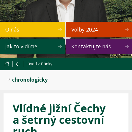
O nás
Volby 2024
Jak to vidíme
Kontaktujte nás
úvod
>
články
chronologicky
Vlídné jižní Čechy
a šetrný cestovní
ruch